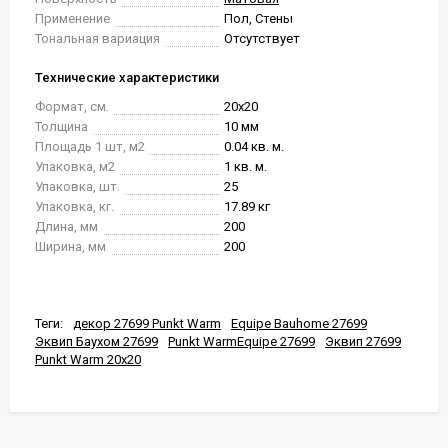
Применение
Пол, Стены
Тональная вариация
Отсутствует
Технические характеристики
Формат, см.
20x20
Толщина
10 мм
Площадь 1 шт, м2
0.04 кв. м.
Упаковка, м2
1 кв. м.
Упаковка, шт.
25
Упаковка, кг.
17.89 кг
Длина, мм
200
Ширина, мм
200
Теги:
декор 27699 Punkt Warm
Equipe Bauhome 27699
Эквип Баухом 27699
Punkt WarmEquipe 27699
Эквип 27699
Punkt Warm 20x20