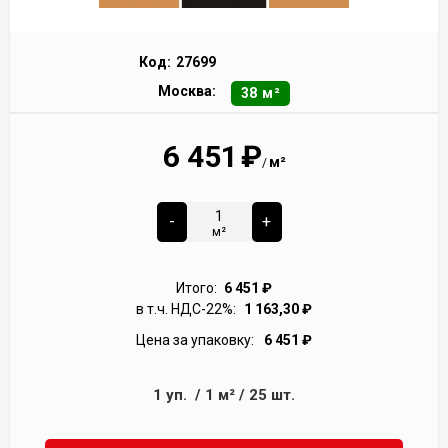
Код:
27699
Москва:
38 м²
6 451
₽
м²
/
-
+
м²
Итого:
6 451
₽
в т.ч. НДС-22%:
1 163,30
₽
Цена за упаковку:
6 451
₽
1
уп.
/
1
м²
/
25
шт.