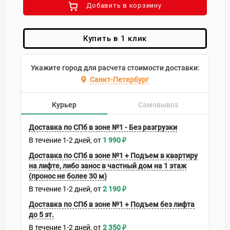
Добавить в корзиину
Купить в 1 клик
Укажите город для расчета стоимости доставки:
Санкт-Петербург
Курьер
Самовывоз
Доставка по СПб в зоне №1 - Без разгрузки
В течение
1-2
дней
1 990
₽
Доставка по СПб в зоне №1 + Подъем в квартиру
на лифте, либо занос в частный дом на 1 этаж
(пронос не более 30 м)
В течение
1-2
дней
2 190
₽
Доставка по СПб в зоне №1 + Подъем без лифта
до 5 эт.
В течение
1-2
дней
2 350
₽