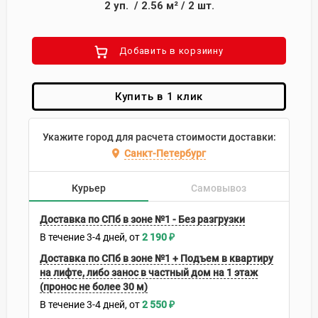
2
уп.
/
2.56
м²
/
2
шт.
Добавить в корзиину
Купить в 1 клик
Укажите город для расчета стоимости доставки:
Санкт-Петербург
Курьер
Самовывоз
Доставка по СПб в зоне №1 - Без разгрузки
В течение
3-4
дней
2 190
₽
Доставка по СПб в зоне №1 + Подъем в квартиру
на лифте, либо занос в частный дом на 1 этаж
(пронос не более 30 м)
В течение
3-4
дней
2 550
₽