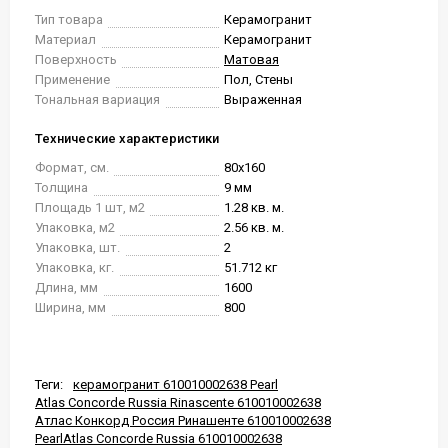
Тип товара
Керамогранит
Материал
Керамогранит
Поверхность
Матовая
Применение
Пол, Стены
Тональная вариация
Выраженная
Технические характеристики
Формат, см.
80x160
Толщина
9 мм
Площадь 1 шт, м2
1.28 кв. м.
Упаковка, м2
2.56 кв. м.
Упаковка, шт.
2
Упаковка, кг.
51.712 кг
Длина, мм
1600
Ширина, мм
800
Теги:
керамогранит 610010002638 Pearl
Atlas Concorde Russia Rinascente 610010002638
Атлас Конкорд Россия Ринашенте 610010002638
PearlAtlas Concorde Russia 610010002638