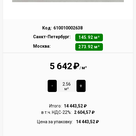
Код:
610010002638
Санкт-Петербург:
145.92 м²
Москва:
273.92 м²
5 642
₽
м²
/
-
+
м²
Итого:
14 443,52
₽
в т.ч. НДС-22%:
2 604,57
₽
Цена за упаковку:
14 443,52
₽