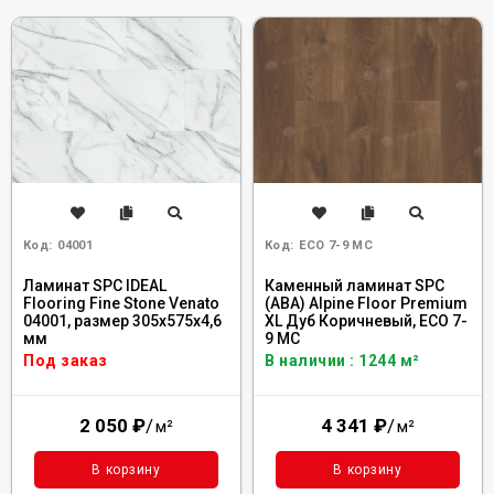
Код:
04001
Код:
ECO 7-9 MC
Ламинат SPC IDEAL
Каменный ламинат SPC
Flooring Fine Stone Venato
(ABA) Alpine Floor Premium
04001, размер 305x575x4,6
XL Дуб Коричневый, ECO 7-
мм
9 MC
Под заказ
В наличии : 1244 м²
2 050
₽
/
4 341
₽
/
м²
м²
В корзину
В корзину