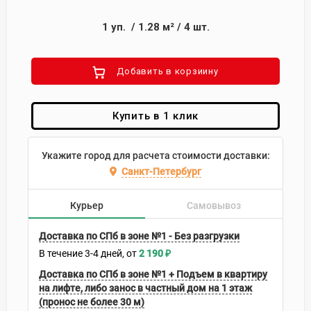
1
уп.
/
1.28
м²
/
4
шт.
Добавить в корзиину
Купить в 1 клик
Укажите город для расчета стоимости доставки:
Санкт-Петербург
Курьер
Самовывоз
Доставка по СПб в зоне №1 - Без разгрузки
В течение
3-4
дней
2 190
₽
Доставка по СПб в зоне №1 + Подъем в квартиру
на лифте, либо занос в частный дом на 1 этаж
(пронос не более 30 м)