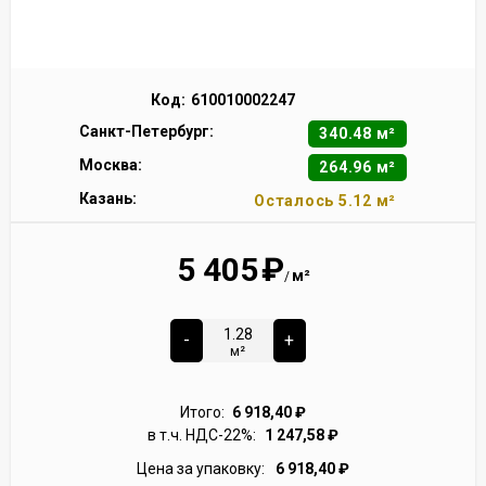
Код:
610010002247
Санкт-Петербург:
340.48 м²
Москва:
264.96 м²
Казань:
Осталось 5.12 м²
5 405
₽
м²
/
-
+
м²
Итого:
6 918,40
₽
в т.ч. НДС-22%:
1 247,58
₽
Цена за упаковку:
6 918,40
₽