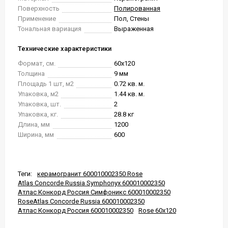
Поверхность
Полированная
Применение
Пол, Стены
Тональная вариация
Выраженная
Технические характеристики
Формат, см.
60x120
Толщина
9 мм
Площадь 1 шт, м2
0.72 кв. м.
Упаковка, м2
1.44 кв. м.
Упаковка, шт.
2
Упаковка, кг.
28.8 кг
Длина, мм
1200
Ширина, мм
600
Теги:
керамогранит 600010002350 Rose
Atlas Concorde Russia Symphonyx 600010002350
Атлас Конкорд Россия Симфоникс 600010002350
RoseAtlas Concorde Russia 600010002350
Атлас Конкорд Россия 600010002350
Rose 60x120