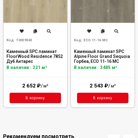
Код:
Т0039043
Код:
ECO 11-16 MC
Каменный SPC ламинат
Каменный ламинат SPC
FloorWood Residence 7852
Alpine Floor Grand Sequoia
Дуб Антарес
Горбеа, ECO 11-16 MC
В наличии : 221 м²
В наличии : 3485 м²
2 652
₽
/
2 543
₽
/
м²
м²
В корзину
В корзину
Рекомендуем посмотреть