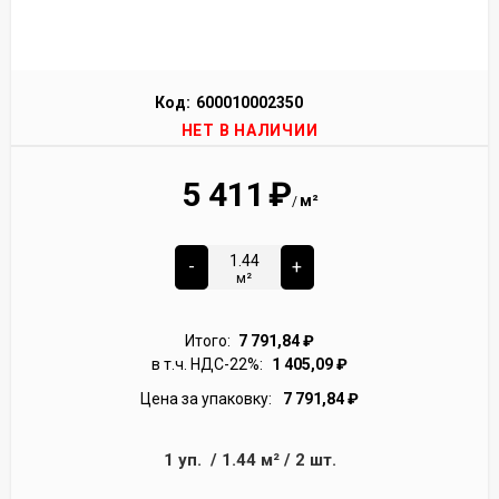
Код:
600010002350
НЕТ В НАЛИЧИИ
5 411
₽
м²
/
-
+
м²
Итого:
7 791,84
₽
в т.ч. НДС-22%:
1 405,09
₽
Цена за упаковку:
7 791,84
₽
1
уп.
/
1.44
м²
/
2
шт.