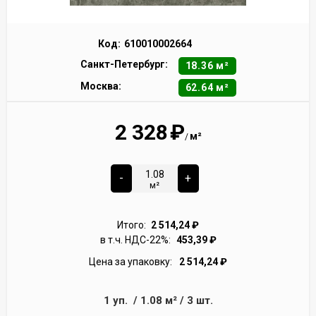
Код:
610010002664
Санкт-Петербург:
18.36 м²
Москва:
62.64 м²
2 328
₽
м²
/
-
+
м²
Итого:
2 514,24
₽
в т.ч. НДС-22%:
453,39
₽
Цена за упаковку:
2 514,24
₽
1
уп.
/
1.08
м²
/
3
шт.