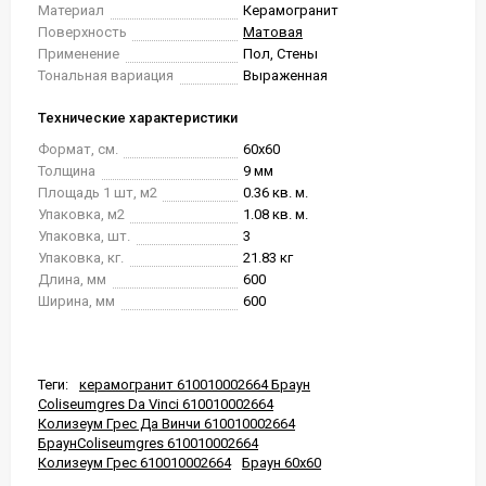
Материал
Керамогранит
Поверхность
Матовая
Применение
Пол, Стены
Тональная вариация
Выраженная
Технические характеристики
Формат, см.
60x60
Толщина
9 мм
Площадь 1 шт, м2
0.36 кв. м.
Упаковка, м2
1.08 кв. м.
Упаковка, шт.
3
Упаковка, кг.
21.83 кг
Длина, мм
600
Ширина, мм
600
Теги:
керамогранит 610010002664 Браун
Coliseumgres Da Vinci 610010002664
Колизеум Грес Да Винчи 610010002664
БраунColiseumgres 610010002664
Колизеум Грес 610010002664
Браун 60x60