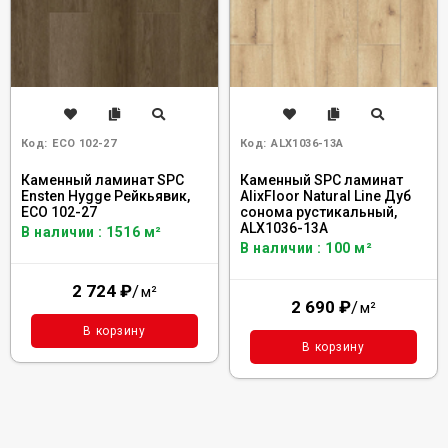
Код:
ECO 102-27
Код:
ALX1036-13А
Каменный ламинат SPC
Каменный SPC ламинат
Ensten Hygge Рейкьявик,
AlixFloor Natural Line Дуб
ECO 102-27
сонома рустикальный,
ALX1036-13А
В наличии : 1516 м²
В наличии : 100 м²
2 724
₽
/
м²
2 690
₽
/
м²
В корзину
В корзину