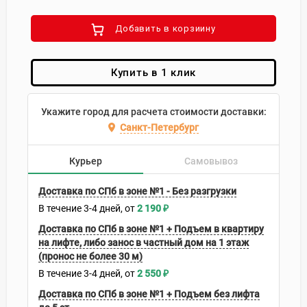
Добавить в корзиину
Купить в 1 клик
Укажите город для расчета стоимости доставки:
Санкт-Петербург
Курьер
Самовывоз
Доставка по СПб в зоне №1 - Без разгрузки
В течение
3-4
дней
2 190
₽
Доставка по СПб в зоне №1 + Подъем в квартиру
на лифте, либо занос в частный дом на 1 этаж
(пронос не более 30 м)
В течение
3-4
дней
2 550
₽
Доставка по СПб в зоне №1 + Подъем без лифта