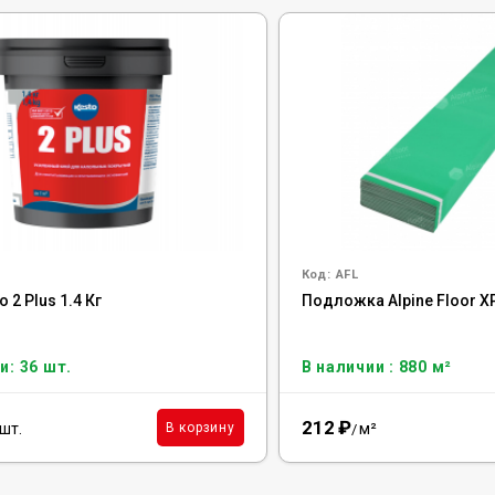
Код:
AFL
 2 Plus 1.4 Кг
Подложка Alpine Floor X
и: 36 шт.
В наличии : 880 м²
212
₽
шт.
м²
В корзину
/