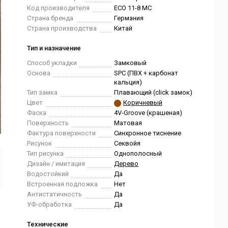
Код производителя
ECO 11-8 MC
Страна бренда
Германия
Страна производства
Китай
Тип и назначение
Способ укладки
Замковый
Основа
SPC (ПВХ + карбонат
кальция)
Тип замка
Плавающий (click замок)
Цвет
Коричневый
Фаска
4V-Groove (крашеная)
Поверхность
Матовая
Фактура поверхности
Синхронное тиснение
Рисунок
Секвойя
Тип рисунка
Однополосный
Дизайн / имитация
Дерево
Водостойкий
Да
Встроенная подложка
Нет
Антистатичность
Да
УФ-обработка
Да
Технические