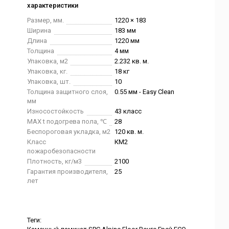
характеристики
Размер, мм.
1220 × 183
Ширина
183 мм
Длина
1220 мм
Толщина
4 мм
Упаковка, м2
2.232 кв. м.
Упаковка, кг.
18 кг
Упаковка, шт.
10
Толщина защитного слоя,
0.55 мм - Easy Clean
мм
Износостойкость
43 класс
MAX t подогрева пола, ℃
28
Беспороговая укладка, м2
120 кв. м.
Класс
КМ2
пожаробезопасности
Плотность, кг/м3
2100
Гарантия производителя,
25
лет
Теги: