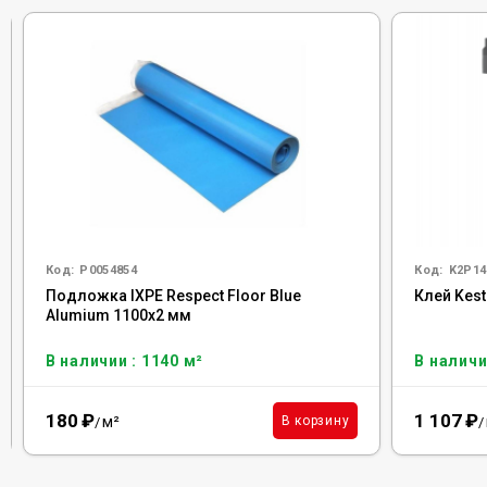
Код:
Р0054854
Код:
K2P14
Подложка IXPE Respect Floor Blue
Клей Kesto
Alumium 1100х2 мм
В наличии : 1140 м²
В наличи
180
₽
1 107
₽
м²
В корзину
/
/