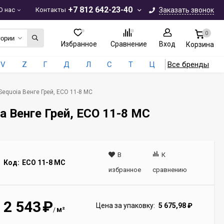
+7 812 642-23-40
О нас
Контакты
Заказать звонок
0
гории
Избранное
Сравнение
Вход
Корзина
V
Z
Г
Д
Л
С
Т
Ц
Все бренды
Sequoia Венге Грей, ECO 11-8 MC
a Венге Грей, ECO 11-8 MC
В
К
Код:
ECO 11-8 MC
избранное
сравнению
2 543
₽
Цена за упаковку:
5 675,98
₽
м²
/