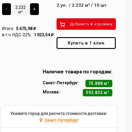
2
уп.
/
2.232
м²
/
10
шт.
-
+
м²
Добавить в корзиину
Итого:
5 675,98
₽
в т.ч. НДС-22%:
1 023,54
₽
Купить в 1 клик
Наличие товара по городам:
Санкт-Петербург:
75.888 м²
Москва:
392.832 м²
Укажите город для расчета стоимости доставки:
Санкт-Петербург