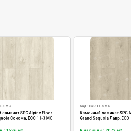
1-3 MC
Код:
ECO 11-4 MC
 ламинат SPC Alpine Floor
Каменный ламинат SPC Al
quoia Сонома, ECO 11-3 MC
Grand Sequoia Лавр, ECO 
и : 1536 м²
В наличии : 2073 м²