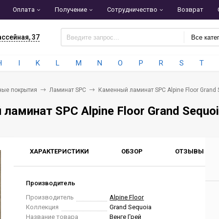
Оплата
Получение
Сотрудничество
Возврат
ассейная, 37
Все кате
H
I
K
L
M
N
O
P
R
S
T
ные покрытия
Ламинат SPC
Каменный ламинат SPC Alpine Floor Grand 
ламинат SPC Alpine Floor Grand Sequoi
ХАРАКТЕРИСТИКИ
ОБЗОР
ОТЗЫВЫ
0
Производитель
Производитель
Alpine Floor
Коллекция
Grand Sequoia
Название товара
Венге Грей