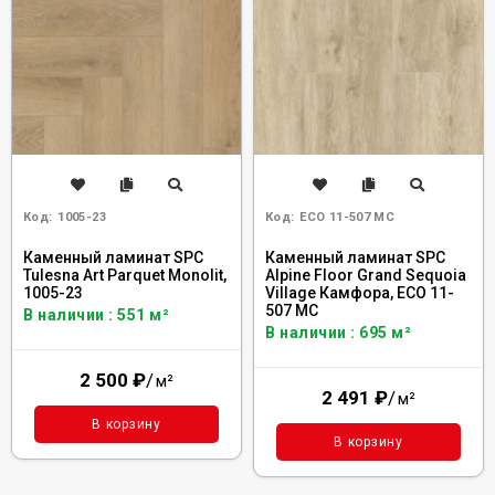
Код:
1005-23
Код:
ECO 11-507 MC
Каменный ламинат SPC
Каменный ламинат SPC
Tulesna Art Parquet Monolit,
Alpine Floor Grand Sequoia
1005-23
Village Камфора, ECO 11-
507 MC
В наличии : 551 м²
В наличии : 695 м²
2 500
₽
/
м²
2 491
₽
/
м²
В корзину
В корзину