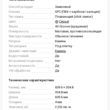
Способ укладки
Замковый
Основа
SPC (ПВХ + карбонат кальция)
Тип замка
Плавающий (click замок)
Цвет
Серый
Фаска
4V-Groove (крашеная)
Поверхность
Матовая, противоскользящая
Фактура поверхности
Обычное тиснение
Рисунок
Камень
Тип рисунка
Под плитку
Дизайн / имитация
Камень
Водостойкий
Да
Встроенная подложка
Нет
Антистатичность
Да
УФ-обработка
Да
Технические характеристики
Размер, мм.
609.6 × 304.8
Ширина
304.8 мм
Длина
609.6 мм
Толщина
4 мм
Упаковка, м2
2.232 кв. м.