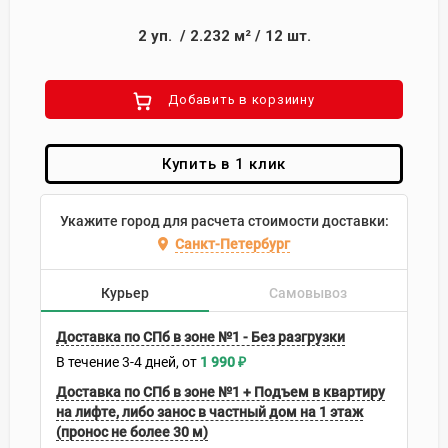
2
уп.
/
2.232
м²
/
12
шт.
Добавить в корзиину
Купить в 1 клик
Укажите город для расчета стоимости доставки:
Санкт-Петербург
Курьер
Самовывоз
Доставка по СПб в зоне №1 - Без разгрузки
В течение
3-4
дней
1 990
₽
Доставка по СПб в зоне №1 + Подъем в квартиру
на лифте, либо занос в частный дом на 1 этаж
(пронос не более 30 м)