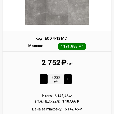
Код:
ECO 4-12 MC
Москва:
1191.888 м²
2 752
₽
м²
/
-
+
м²
Итого:
6 142,46
₽
в т.ч. НДС-22%:
1 107,66
₽
Цена за упаковку:
6 142,46
₽