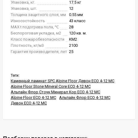
Упаковка, кг.
17.5 кг
Упаковка, шт.
12
Толщина защитного слоя, мм
0.55 мм
Износостойкость
43 класс
MAX t подогрева пола, ℃
28
Беспороговая укладка, м2
120 кв. м.
Класс пожаробезопасности
КМ2
Плотность, кг/м3
2100
Гарантия производителя, лет
25
Теги:
Каменный ламинат SPC Alpine Floor Девон ECO 4-12 MC
Alpine Floor Stone Mineral Core ECO 4-12 MC
Альпайн Флор Стоун Минерал Кор ECO 4-12 MC
Alpine Floor ECO 4-12 MC
Альпайн Флор ECO 4-12 MC
Девон ECO 4-12 MC