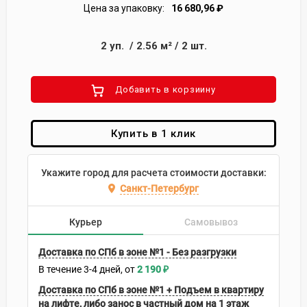
Цена за упаковку:
16 680,96
₽
2
уп.
/
2.56
м²
/
2
шт.
Добавить в корзиину
Купить в 1 клик
Укажите город для расчета стоимости доставки:
Санкт-Петербург
Курьер
Самовывоз
Доставка по СПб в зоне №1 - Без разгрузки
В течение
3-4
дней
2 190
₽
Доставка по СПб в зоне №1 + Подъем в квартиру
на лифте, либо занос в частный дом на 1 этаж