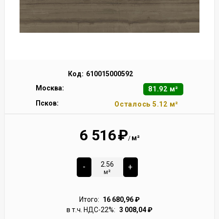
Код:
610015000592
Москва:
81.92 м²
Псков:
Осталось 5.12 м²
6 516
₽
м²
/
-
+
м²
Итого:
16 680,96
₽
в т.ч. НДС-22%:
3 008,04
₽