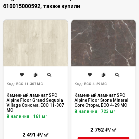
610015000592, также купили
Код:
ECO 11-307 MC
Код:
ECO 4-29 MC
Каменный ламинат SPC
Каменный ламинат SPC
Alpine Floor Grand Sequoia
Alpine Floor Stone Mineral
Village Сонома, ECO 11-307
Core Сторм, ЕСО 4-29 MC
MC
В наличии : 723 м²
В наличии : 161 м²
2 752
₽
/
м²
2 491
₽
/
м²