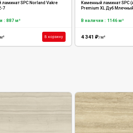
 ламинат SPC Norland Vakre
Каменный ламинат SPC (A
2-7
Premium XL Дуб Млечный
и : 887 м²
В наличии : 1146 м²
4 341
₽
м²
м²
В корзину
/