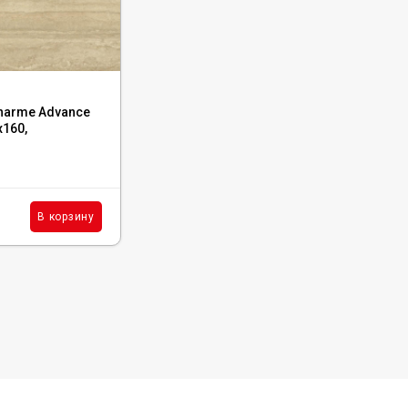
Код:
610015000592
Charme Advance
Керамогранит Italon Charme Advance
x160,
Elegant Brown Lux 80x160, 610015000592
В наличии : 95 м²
6 516
₽
м²
В корзину
В корзину
/