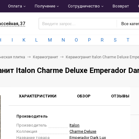
Оплата
Получение
Сотрудничество
Возврат
ассейная, 37
Все кате
H
I
K
L
M
N
O
P
R
S
T
ческая плитка
Керамогранит
Керамогранит Italon Charme Deluxe Empe
нит Italon Charme Deluxe Emperador Da
ХАРАКТЕРИСТИКИ
ОБЗОР
ОТЗЫВЫ
0
Производитель
Производитель
Italon
Коллекция
Charme Deluxe
Название товара
Emperador Dark Lux