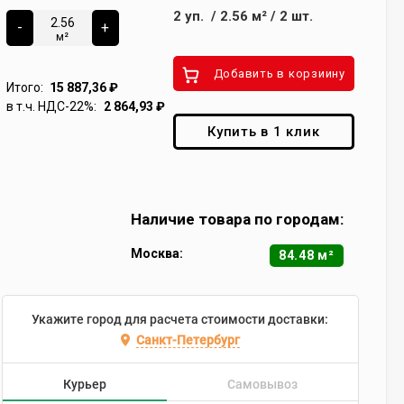
2
уп.
/
2.56
м²
/
2
шт.
-
+
м²
Добавить в корзиину
Итого:
15 887,36
₽
в т.ч. НДС-22%:
2 864,93
₽
Купить в 1 клик
Наличие товара по городам:
Москва:
84.48 м²
Укажите город для расчета стоимости доставки:
Санкт-Петербург
Курьер
Самовывоз