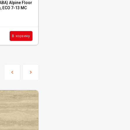
BA) Alpine Floor
Каменный SPC ламинат Tulesna Art
, ECO 7-13 MC
Parquete 1005-3 Famoso
В наличии : 1799 м²
2 500
₽
м²
В корзину
В корзину
/