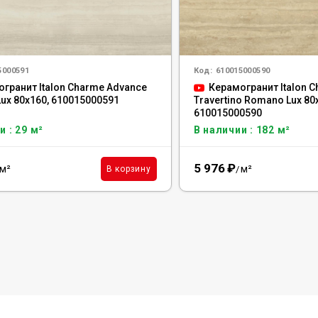
5000591
Код:
610015000590
гранит Italon Charme Advance
Керамогранит Italon 
 Lux 80x160, 610015000591
Travertino Romano Lux 80
610015000590
и : 29 м²
В наличии : 182 м²
5 976
₽
м²
м²
В корзину
/