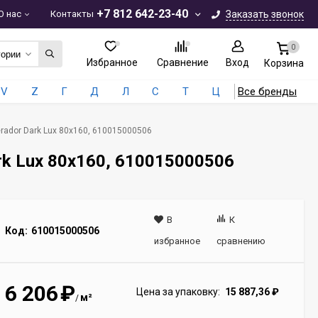
+7 812 642-23-40
О нас
Контакты
Заказать звонок
0
гории
Избранное
Сравнение
Вход
Корзина
V
Z
Г
Д
Л
С
Т
Ц
Все бренды
rador Dark Lux 80x160, 610015000506
rk Lux 80x160, 610015000506
В
К
Код:
610015000506
избранное
сравнению
6 206
₽
Цена за упаковку:
15 887,36
₽
м²
/