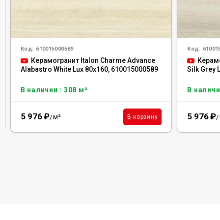
Код:
610015000589
Код:
61001
Керамогранит Italon Charme Advance
Керамо
Alabastro White Lux 80x160, 610015000589
Silk Grey
В наличии : 308 м²
В наличи
5 976
₽
5 976
₽
м²
В корзину
/
/