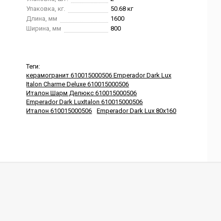
Упаковка, кг.
50.68 кг
Длина, мм
1600
Ширина, мм
800
Теги:
керамогранит 610015000506 Emperador Dark Lux
Italon Charme Deluxe 610015000506
Италон Шарм Делюкс 610015000506
Emperador Dark LuxItalon 610015000506
Италон 610015000506
Emperador Dark Lux 80x160