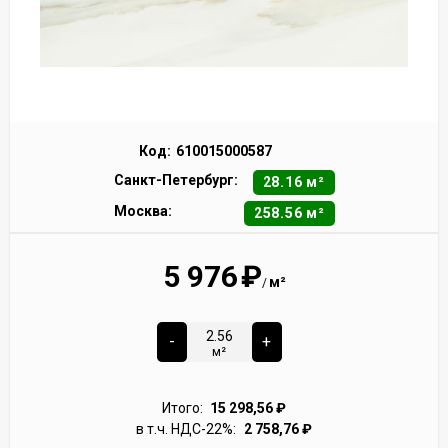
Код:
610015000587
Санкт-Петербург:
28.16 м²
Москва:
258.56 м²
5 976
₽
м²
/
-
+
м²
Итого:
15 298,56
₽
в т.ч. НДС-22%:
2 758,76
₽