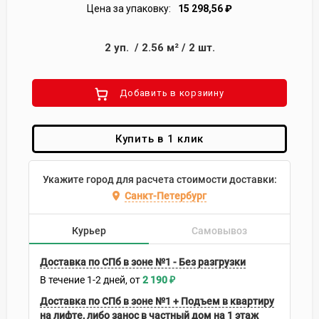
Цена за упаковку:
15 298,56
₽
2
уп.
/
2.56
м²
/
2
шт.
Добавить в корзиину
Купить в 1 клик
Укажите город для расчета стоимости доставки:
Санкт-Петербург
Курьер
Самовывоз
Доставка по СПб в зоне №1 - Без разгрузки
В течение
1-2
дней
2 190
₽
Доставка по СПб в зоне №1 + Подъем в квартиру
на лифте, либо занос в частный дом на 1 этаж