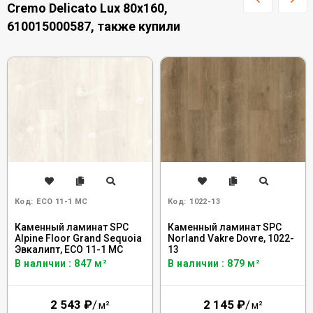
Cremo Delicato Lux 80x160,
610015000587, также купили
Код:
ECO 11-1 MC
Код:
1022-13
Каменный ламинат SPC
Каменный ламинат SPC
Alpine Floor Grand Sequoia
Norland Vakre Dovre, 1022-
Эвкалипт, ECO 11-1 MC
13
В наличии : 847 м²
В наличии : 879 м²
2 543
₽
/
2 145
₽
/
м²
м²