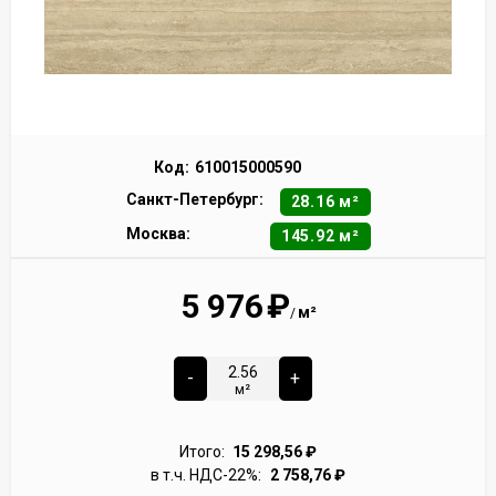
Код:
610015000590
Санкт-Петербург:
28.16 м²
Москва:
145.92 м²
5 976
₽
м²
/
-
+
м²
Итого:
15 298,56
₽
в т.ч. НДС-22%:
2 758,76
₽