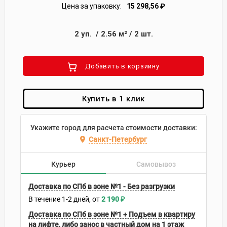
Цена за упаковку:
15 298,56
₽
2
уп.
/
2.56
м²
/
2
шт.
Добавить в корзиину
Купить в 1 клик
Укажите город для расчета стоимости доставки:
Санкт-Петербург
Курьер
Самовывоз
Доставка по СПб в зоне №1 - Без разгрузки
В течение
1-2
дней
2 190
₽
Доставка по СПб в зоне №1 + Подъем в квартиру
на лифте, либо занос в частный дом на 1 этаж