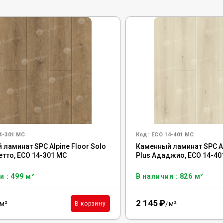
4-301 MC
Код:
ECO 14-401 MC
ламинат SPC Alpine Floor Solo
Каменный ламинат SPC Al
етто, ЕСО 14-301 MC
Plus Ададжио, ЕСО 14-40
и : 499 м²
В наличии : 826 м²
2 145
₽
м²
м²
В корзину
/