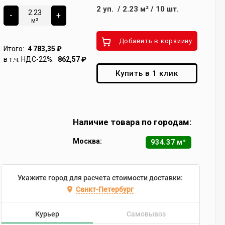
2
уп.
/
2.23
м²
/
10
шт.
-
+
м²
Добавить в корзиину
Итого:
4 783,35
₽
в т.ч. НДС-22%:
862,57
₽
Купить в 1 клик
Наличие товара по городам:
Москва:
934.37 м²
Укажите город для расчета стоимости доставки:
Санкт-Петербург
Курьер
Самовывоз