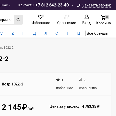
+7 812 642-23-40
О нас
Контакты
Заказать звонок
0
гории
Избранное
Сравнение
Вход
Корзина
V
Z
Г
Д
Л
С
Т
Ц
Все бренды
n, 1022-2
2-2
В
К
Код:
1022-2
избранное
сравнению
2 145
₽
Цена за упаковку:
4 783,35
₽
м²
/