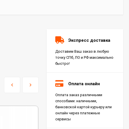
Экспресс доставка
Доставим Ваш заказ в любую
точку СПб, ЛО и РФ максимально
быстро!
Оплата онлайн
Оплата заказ различными
Керамогранит Italon
способами: наличными,
Charme Extra Silver Ret
60x120, 610010001196
банковской картой курьеру или
4 046
₽
м²
/
онлайн через платежные
сервисы