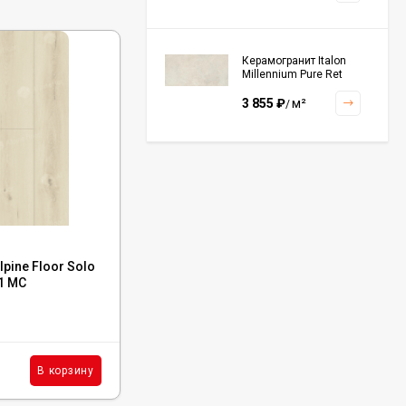
Керамогранит Italon
Millennium Pure Ret
60x120, 610010001456
3 855
₽
м²
/
Керамогранит Italon
Continuum Polar Ret
60x60, 610010002672
3 001
₽
м²
/
Код:
ECO 14-501 MC
pine Floor Solo
Каменный ламинат SPC Alpine Floor Solo
1 MC
Plus Ленто, ЕСО 14-501 MC
Керамогранит Italon
Continuum Petrol Ret
60x60, 610010002676
В наличии : 626 м²
3 226
₽
м²
/
2 145
₽
м²
В корзину
В корзину
/
Керамогранит Italon