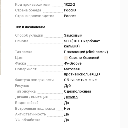
Код производителя
1022-2
Страна бренда
Россия
Страна производства
Россия
Тип и назначение
Способ укладки
Замковый
Основа
SPC (ПВХ + карбонат
кальция)
Тип замка
Плавающий (click замок)
Цвет
Светло-бежевый
Фаска
4V-Groove
Поверхность
Матовая,
противоскользящая
Фактура поверхности
Обычное тиснение
Рисунок
Дуб
Тип рисунка
Однополосный
Дизайн / имитация
Дерево
Водостойкий
Да
Встроенная подложка
Нет
Антистатичность
Да
УФ-обработка
Да