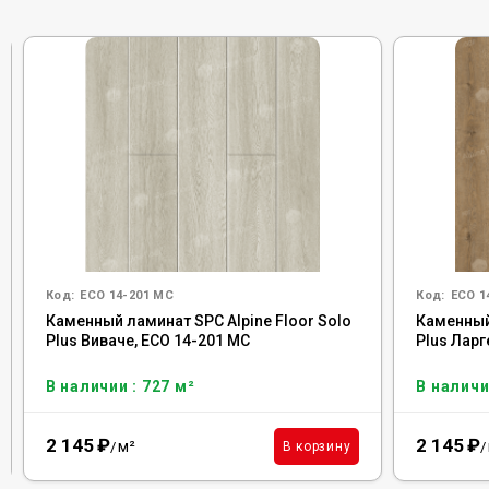
Код:
ECO 14-201 MC
Код:
ECO 1
Каменный ламинат SPC Alpine Floor Solo
Каменный 
Plus Виваче, ЕСО 14-201 MC
Plus Ларг
В наличии : 727 м²
В наличи
2 145
₽
2 145
₽
м²
В корзину
/
/