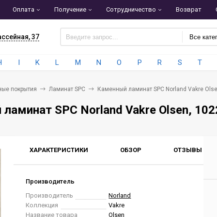
Оплата
Получение
Сотрудничество
Возврат
ассейная, 37
Все кате
H
I
K
L
M
N
O
P
R
S
T
ные покрытия
Ламинат SPC
Каменный ламинат SPC Norland Vakre Olse
ламинат SPC Norland Vakre Olsen, 102
ХАРАКТЕРИСТИКИ
ОБЗОР
ОТЗЫВЫ
0
Производитель
Производитель
Norland
Коллекция
Vakre
Название товара
Olsen