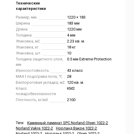
Технические
характеристики
Размер, мм.
1220 × 183
Ширина
183 мм
Длина
1220 мм
Толщина
4 мм
Упаковка, м2
2.23 кв. м.
Упаковка, кг.
18 кг
Упаковка, шт.
10
Толщина защитного слоя,
0.5 мм Extreme Protection
мм
Износостойкость
43 класс
MAX t подогрева пола, ℃
28
Беспороговая укладка, м2
120 кв. м.
Класс
КМ2
пожаробезопасности
Плотность, кг/м3
2100
Теги:
Каменный ламинат SPC Norland Olsen 1022-2
Norland Vakre 1022-2
Норланд Вакре 1022-2
Norland 1022-2
Норланд 1022-2
Olsen 1022-2