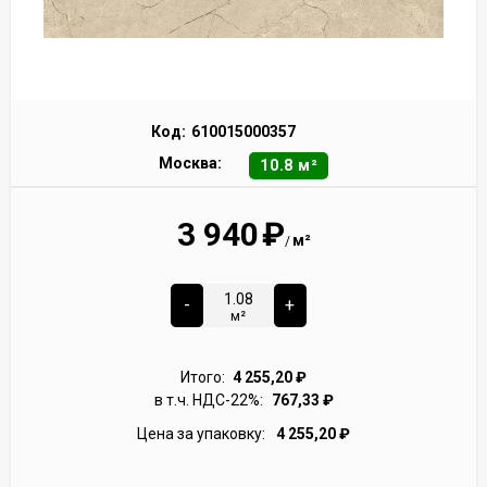
Код:
610015000357
Москва:
10.8 м²
3 940
₽
м²
/
-
+
м²
Итого:
4 255,20
₽
в т.ч. НДС-22%:
767,33
₽
Цена за упаковку:
4 255,20
₽