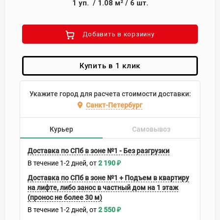
1
уп.
/
1.08
м²
/
6
шт.
Добавить в корзиину
Купить в 1 клик
Укажите город для расчета стоимости доставки:
Санкт-Петербург
Курьер
Самовывоз
Доставка по СПб в зоне №1 - Без разгрузки
В течение
1-2
дней
2 190
₽
Доставка по СПб в зоне №1 + Подъем в квартиру
на лифте, либо занос в частный дом на 1 этаж
(пронос не более 30 м)
В течение
1-2
дней
2 550
₽