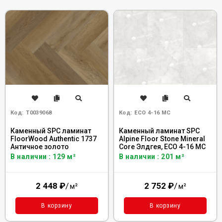
Код:
Т0039068
Код:
ECO 4-16 MC
Каменный SPC ламинат
Каменный ламинат SPC
FloorWood Authentic 1737
Alpine Floor Stone Mineral
Античное золото
Core Элдгея, ЕСО 4-16 MC
В наличии : 129 м²
В наличии : 201 м²
2 448
₽
/
2 752
₽
/
м²
м²
В корзину
В корзину