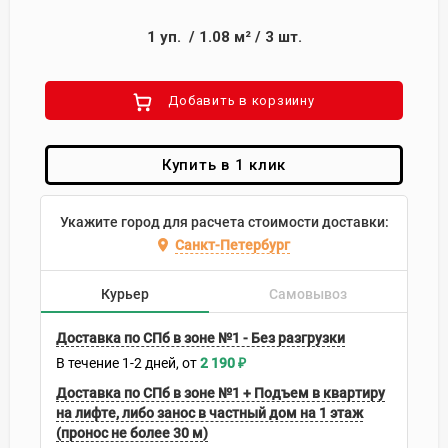
1
уп.
/
1.08
м²
/
3
шт.
Добавить в корзиину
Купить в 1 клик
Укажите город для расчета стоимости доставки:
Санкт-Петербург
Курьер
Самовывоз
Доставка по СПб в зоне №1 - Без разгрузки
В течение
1-2
дней
2 190
₽
Доставка по СПб в зоне №1 + Подъем в квартиру
на лифте, либо занос в частный дом на 1 этаж
(пронос не более 30 м)