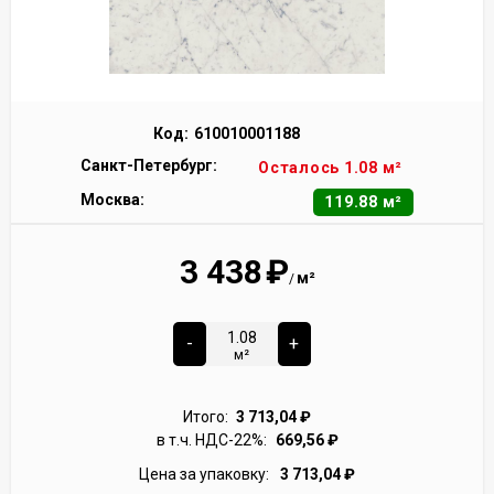
Код:
610010001188
Санкт-Петербург:
Осталось 1.08 м²
Москва:
119.88 м²
3 438
₽
м²
/
-
+
м²
Итого:
3 713,04
₽
в т.ч. НДС-22%:
669,56
₽
Цена за упаковку:
3 713,04
₽