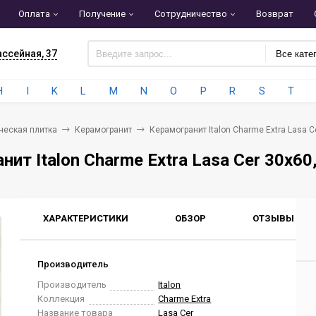
Оплата
Получение
Сотрудничество
Возврат
ассейная, 37
Все кате
H
I
K
L
M
N
O
P
R
S
T
ческая плитка
Керамогранит
Керамогранит Italon Charme Extra Lasa 
нит Italon Charme Extra Lasa Cer 30x6
ХАРАКТЕРИСТИКИ
ОБЗОР
ОТЗЫВЫ
0
Производитель
Производитель
Italon
Коллекция
Charme Extra
Название товара
Lasa Cer