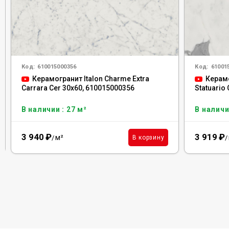
Код:
610015000356
Код:
61001
Керамогранит Italon Charme Extra
Керамо
Carrara Cer 30x60, 610015000356
Statuario
В наличии : 27 м²
В наличи
3 940
₽
3 919
₽
м²
В корзину
/
/