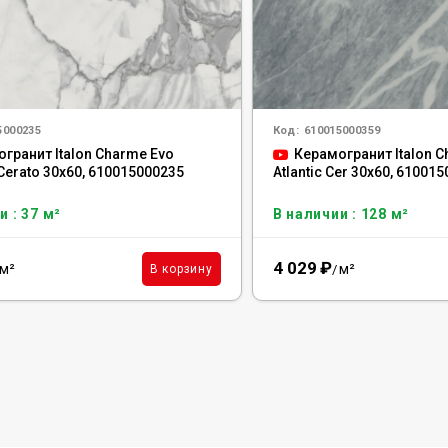
5000235
Код:
610015000359
гранит Italon Charme Evo
Керамогранит Italon C
 Cerato 30x60, 610015000235
Atlantic Cer 30x60, 61001
и : 37 м²
В наличии : 128 м²
4 029
₽
м²
м²
В корзину
/