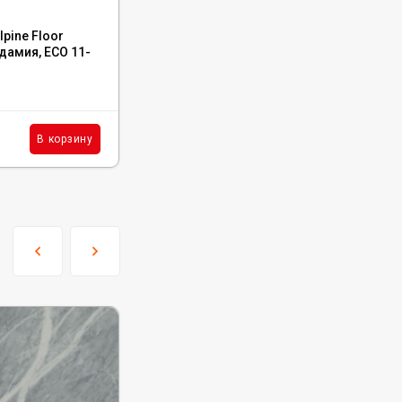
Код:
ECO 27-6
pine Floor
Каменный ламинат SPC Alpine Floor Titan
дамия, ЕСО 11-
8 Осирис, ЕСО 27-6
В наличии : 23 м²
3 990
₽
м²
В корзину
В корзину
/