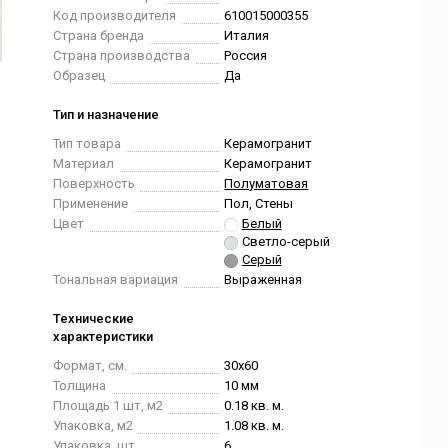
Код производителя
610015000355
Страна бренда
Италия
Страна производства
Россия
Образец
Да
Тип и назначение
Тип товара
Керамогранит
Материал
Керамогранит
Поверхность
Полуматовая
Применение
Пол, Стены
Цвет
Белый
Светло-серый
Серый
Тональная вариация
Выраженная
Технические
характеристики
Формат, см.
30x60
Толщина
10 мм
Площадь 1 шт, м2
0.18 кв. м.
Упаковка, м2
1.08 кв. м.
Упаковка, шт.
6