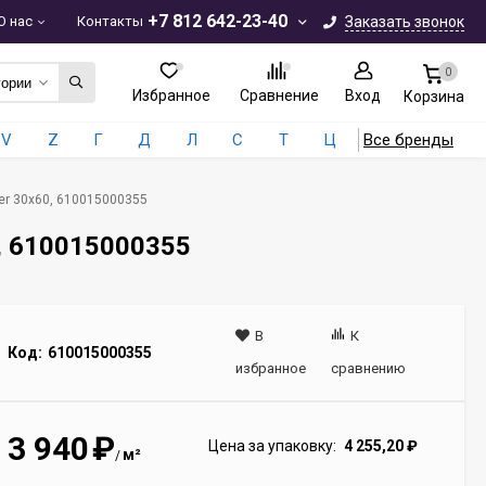
+7 812 642-23-40
О нас
Контакты
Заказать звонок
0
гории
Избранное
Сравнение
Вход
Корзина
V
Z
Г
Д
Л
С
Т
Ц
Все бренды
Cer 30x60, 610015000355
0, 610015000355
В
К
Код:
610015000355
избранное
сравнению
3 940
₽
Цена за упаковку:
4 255,20
₽
м²
/