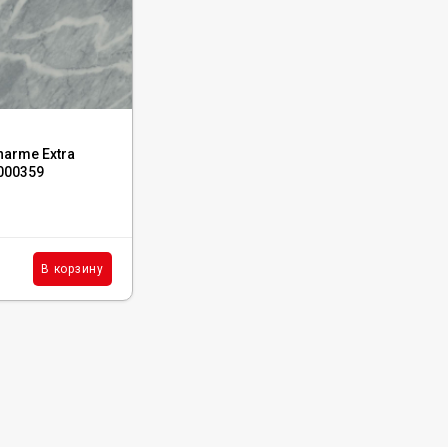
Код:
610015000358
harme Extra
Керамогранит Italon Charme Extra
5000359
Silver Cer 30x60, 610015000358
В наличии : 19 м²
4 029
₽
м²
В корзину
В корзину
/