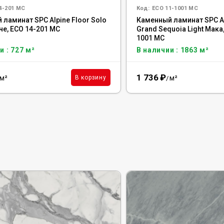
4-201 MC
Код:
ECO 11-1001 MC
ламинат SPC Alpine Floor Solo
Каменный ламинат SPC Al
че, ЕСО 14-201 MC
Grand Sequoia Light Мака
1001 MC
и : 727 м²
В наличии : 1863 м²
1 736
₽
м²
м²
В корзину
/