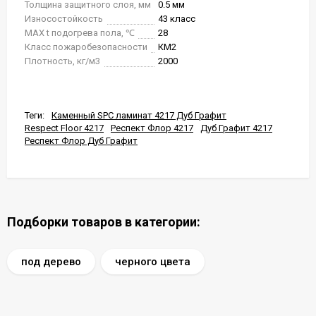
Толщина защитного слоя, мм
0.5 мм
Износостойкость
43 класс
MAX t подогрева пола, ℃
28
Класс пожаробезопасности
КМ2
Плотность, кг/м3
2000
Теги:
Каменный SPC ламинат 4217 Дуб Графит
Respect Floor 4217
Респект Флор 4217
Дуб Графит 4217
Респект Флор Дуб Графит
Подборки товаров в категории:
под дерево
черного цвета