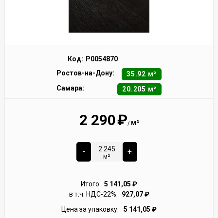
Код:
Р0054870
Ростов-на-Дону:
35.92 м²
Самара:
20.205 м²
2 290
₽
м²
/
-
+
м²
Итого:
5 141,05
₽
в т.ч. НДС-22%:
927,07
₽
Цена за упаковку:
5 141,05
₽