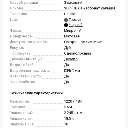
Способ укладки
Замковый
Основа
SPC (ПВХ + карбонат кальция)
Тип замка
Uniclic
Цвет
Графит
Черный
Фаска
Микро 4V
Поверхность
Матовая
Фактура поверхности
Синхронное тиснение
Рисунок
Дуб
Тип рисунка
Однополосный
Дизайн / имитация
Дерево
Водостойкий
Да
Встроенная подложка
IXPE 1 мм
Антистатичность
Да
УФ-обработка
Да
Технические характеристики
Размер, мм.
1220 × 184
Толщина
5 мм
Упаковка, м2
2.245 кв. м.
Упаковка, кг.
18.5 кг
Упаковка, шт.
10