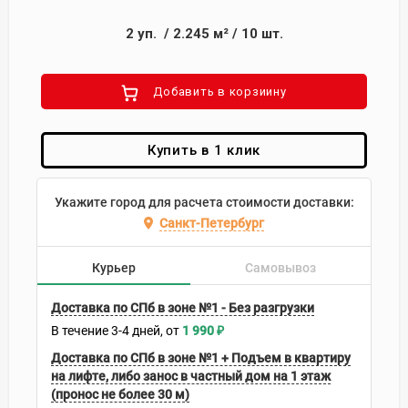
2
уп.
/
2.245
м²
/
10
шт.
Добавить в корзиину
Купить в 1 клик
Укажите город для расчета стоимости доставки:
Санкт-Петербург
Курьер
Самовывоз
Доставка по СПб в зоне №1 - Без разгрузки
В течение
3-4
дней
1 990
₽
Доставка по СПб в зоне №1 + Подъем в квартиру
на лифте, либо занос в частный дом на 1 этаж
(пронос не более 30 м)