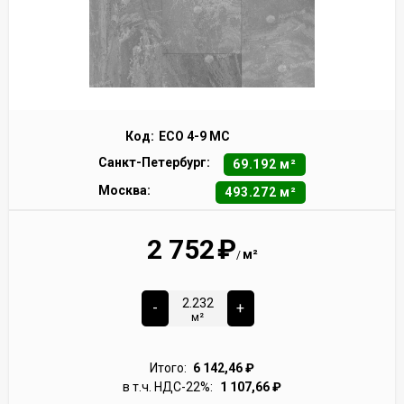
Код:
ECO 4-9 MC
Санкт-Петербург:
69.192 м²
Москва:
493.272 м²
2 752
₽
м²
/
-
+
м²
Итого:
6 142,46
₽
в т.ч. НДС-22%:
1 107,66
₽