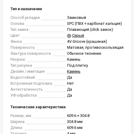
Тип и назначение
Способ укладки
Замковый
Основа
SPC (ПВХ + карбонат кальция)
Тип замка
Плавающий (click замок)
Цвет
Серый
Фаска
4V-Groove (крашеная)
Поверхность
Матовая, противоскользящая
Фактура поверхности
Обычное тиснение
Рисунок
Камень
Тип рисунка
Под плитку
Дизайн / имитация
Камень
Водостойкий
Да
Встроенная подложка
Нет
Антистатичность
Да
УФ-обработка
Да
Технические характеристики
Размер, мм.
609.6 × 304.8
Ширина
304.8 мм
Длина
609.6 мм
Толщина
4 мм