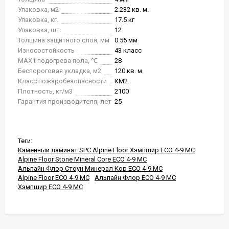
Упаковка, м2
2.232 кв. м.
Упаковка, кг.
17.5 кг
Упаковка, шт.
12
Толщина защитного слоя, мм
0.55 мм
Износостойкость
43 класс
MAX t подогрева пола, ℃
28
Беспороговая укладка, м2
120 кв. м.
Класс пожаробезопасности
КМ2
Плотность, кг/м3
2100
Гарантия производителя, лет
25
Теги:
Каменный ламинат SPC Alpine Floor Хэмпшир ECO 4-9 MC
Alpine Floor Stone Mineral Core ECO 4-9 MC
Альпайн Флор Стоун Минерал Кор ECO 4-9 MC
Alpine Floor ECO 4-9 MC
Альпайн Флор ECO 4-9 MC
Хэмпшир ECO 4-9 MC