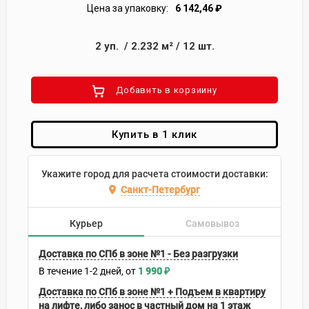
Цена за упаковку:
6 142,46
₽
2
уп.
/
2.232
м²
/
12
шт.
Добавить в корзиину
Купить в 1 клик
Укажите город для расчета стоимости доставки:
Санкт-Петербург
Курьер
Самовывоз
Доставка по СПб в зоне №1 - Без разгрузки
В течение
1-2
дней
1 990
₽
Доставка по СПб в зоне №1 + Подъем в квартиру
на лифте, либо занос в частный дом на 1 этаж