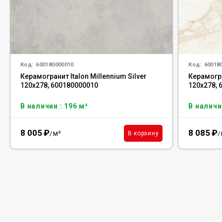
Код:
600180000010
Код:
60018
Керамогранит Italon Millennium Silver
Керамогра
120x278, 600180000010
120x278, 
В наличии : 196 м²
В наличии
8 005
₽
8 085
₽
м²
В корзину
/
/