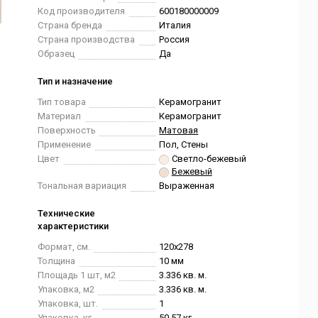
Код производителя
600180000009
Страна бренда
Италия
Страна производства
Россия
Образец
Да
Тип и назначение
Тип товара
Керамогранит
Материал
Керамогранит
Поверхность
Матовая
Применение
Пол, Стены
Цвет
Светло-бежевый
Бежевый
Тональная вариация
Выраженная
Технические
характеристики
Формат, см.
120x278
Толщина
10 мм
Площадь 1 шт, м2
3.336 кв. м.
Упаковка, м2
3.336 кв. м.
Упаковка, шт.
1
Упаковка, кг.
50.57 кг