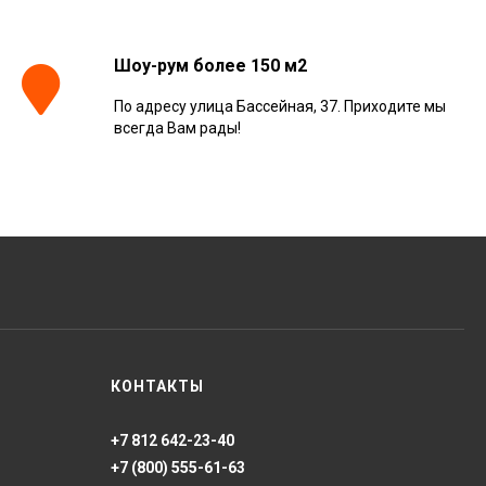
Ret 60x120,
610010001413
4 025
₽
м²
/
Шоу-рум более 150 м2
По адресу улица Бассейная, 37. Приходите мы
Керамогранит
всегда Вам рады!
Kerranova Alleya Dark
Brown 20x120, K-
2104/SR/200x1200x11
3 110
₽
м²
/
Керамогранит
ONLYGRES Cement
COG501 60x60x20
противоскольз. рект.
4 130
₽
м²
/
(0.72 м2)
Керамогранит Atlas
КОНТАКТЫ
Concorde Russia Rive
Dolce Riva Rettificato
20x120, 610010002297
4 008
₽
м²
/
+7 812 642-23-40
+7 (800) 555-61-63