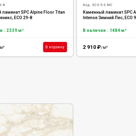
9-8
Код:
ECO 9-5 MC
ламинат SPC Alpine Floor Titan
Каменный ламинат SPC Al
еникс, ЕСО 29-8
Intense Зимний Лес, ECO 
и : 2339 м²
В наличии : 1484 м²
2 910
₽
м²
м²
В корзину
/