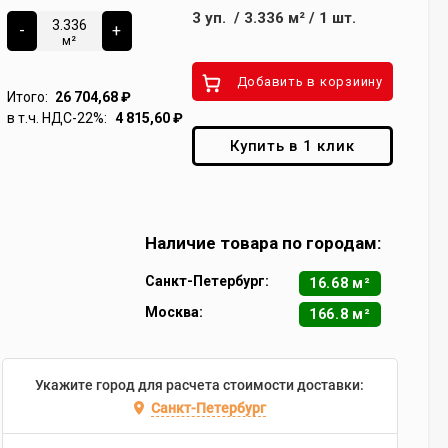
3
уп.
/
3.336
м²
/
1
шт.
-
+
м²
Добавить в корзиину
Итого:
26 704,68
₽
в т.ч. НДС-22%:
4 815,60
₽
Купить в 1 клик
Наличие товара по городам:
Санкт-Петербург:
16.68 м²
Москва:
166.8 м²
Укажите город для расчета стоимости доставки:
Санкт-Петербург