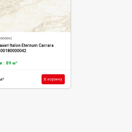
0000042
нит Italon Eternum Carrara
600180000042
 : 89 м²
м²
В корзину