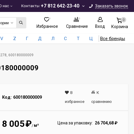
+7 812 642-23-40
О нас
Контакты
Заказать звонок
0
гории
Избранное
Сравнение
Вход
Корзина
V
Z
Г
Д
Л
С
Т
Ц
Все бренды
0x278, 600180000009
00180000009
В
К
Код:
600180000009
избранное
сравнению
8 005
₽
Цена за упаковку:
26 704,68
₽
м²
/