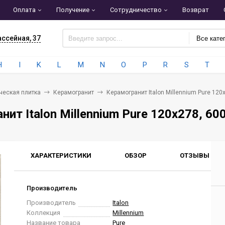
Оплата
Получение
Сотрудничество
Возврат
ассейная, 37
Все кате
H
I
K
L
M
N
O
P
R
S
T
ческая плитка
Керамогранит
Керамогранит Italon Millennium Pure 12
нит Italon Millennium Pure 120x278, 6
ХАРАКТЕРИСТИКИ
ОБЗОР
ОТЗЫВЫ
0
Производитель
Производитель
Italon
Коллекция
Millennium
Название товара
Pure