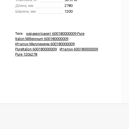
Длина, мм
2780
Ширина, мм
1200
Теги:
керамогранит 600180000009 Pure
Italon Millennium 600180000009
Италон Миллениум 600180000009
PureItalon 600180000009
Италон 600180000009
Pure 120x278