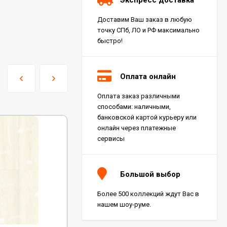
Доставим Ваш заказ в любую
точку СПб, ЛО и РФ максимально
быстро!
Оплата онлайн
Оплата заказ различными
Керамогранит Italon
способами: наличными,
Charme Extra Silver Ret
60x120, 610010001196
банковской картой курьеру или
4 046
₽
м²
/
онлайн через платежные
сервисы
Керамогранит Italon
Charme Evo Imperiale
Большой выбор
Ret 60x120,
610010001413
4 025
₽
м²
/
Более 500 коллекций ждут Вас в
нашем шоу-руме.