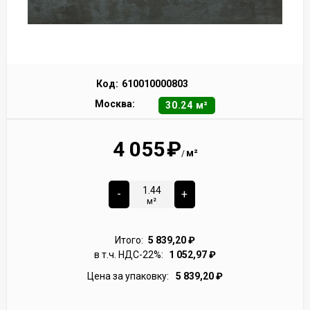
Код:
610010000803
Москва:
30.24 м²
4 055
₽
м²
/
-
+
м²
Итого:
5 839,20
₽
в т.ч. НДС-22%:
1 052,97
₽
Цена за упаковку:
5 839,20
₽