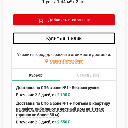
1
уп.
/
1.44
м²
/
2
шт.
Добавить в корзиину
Купить в 1 клик
Укажите город для расчета стоимости доставки:
Санкт-Петербург
Курьер
Самовывоз
Доставка по СПб в зоне №1 - Без разгрузки
В течение
2-3
дней
2 190
₽
Доставка по СПб в зоне №1 + Подъем в квартиру
на лифте, либо занос в частный дом на 1 этаж
(пронос не более 30 м)
В течение
2-3
дней
2 550
₽