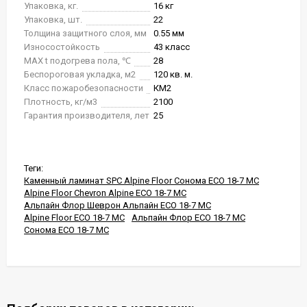
Упаковка, кг.
16 кг
Упаковка, шт.
22
Толщина защитного слоя, мм
0.55 мм
Износостойкость
43 класс
MAX t подогрева пола, ℃
28
Беспороговая укладка, м2
120 кв. м.
Класс пожаробезопасности
КМ2
Плотность, кг/м3
2100
Гарантия производителя, лет
25
Теги:
Каменный ламинат SPC Alpine Floor Сонома ECO 18-7 MC
Alpine Floor Chevron Alpine ECO 18-7 MC
Альпайн Флор Шеврон Альпайн ECO 18-7 MC
Alpine Floor ECO 18-7 MC
Альпайн Флор ECO 18-7 MC
Сонома ECO 18-7 MC