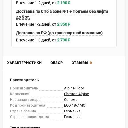
В течение
1-2
дней
2 190
₽
Доставка по СПб в зоне №1 + Подъем без лифта
до 5 эт.
В течение
1-2
дней
2 350
₽
Доставка по РФ (до транспортной компании)
В течение
1-3
дней
2 790
₽
ХАРАКТЕРИСТИКИ
ОБЗОР
ОТЗЫВЫ
0
Производитель
Производитель
Alpine Floor
Коллекция
Chevron Alpine
Название товара
Сонома
Код производителя
ECO 18-7 MC
Страна бренда
Германия
Страна производства
Германия
Тип и назначение