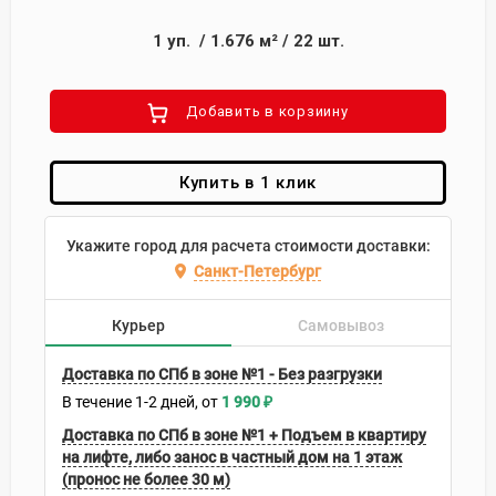
1
уп.
/
1.676
м²
/
22
шт.
Добавить в корзиину
Купить в 1 клик
Укажите город для расчета стоимости доставки:
Санкт-Петербург
Курьер
Самовывоз
Доставка по СПб в зоне №1 - Без разгрузки
В течение
1-2
дней
1 990
₽
Доставка по СПб в зоне №1 + Подъем в квартиру
на лифте, либо занос в частный дом на 1 этаж
(пронос не более 30 м)