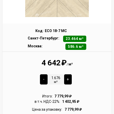
Код:
ECO 18-7 MC
Санкт-Петербург:
23.464 м²
Москва:
586.6 м²
4 642
₽
м²
/
-
+
м²
Итого:
7 779,99
₽
в т.ч. НДС-22%:
1 402,95
₽
Цена за упаковку:
7 779,99
₽