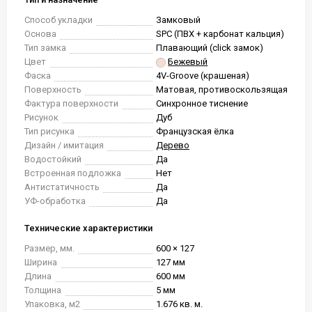
Способ укладки
Замковый
Основа
SPC (ПВХ + карбонат кальция)
Тип замка
Плавающий (click замок)
Цвет
Бежевый
Фаска
4V-Groove (крашеная)
Поверхность
Матовая, противоскользящая
Фактура поверхности
Синхронное тиснение
Рисунок
Дуб
Тип рисунка
Французская ёлка
Дизайн / имитация
Дерево
Водостойкий
Да
Встроенная подложка
Нет
Антистатичность
Да
УФ-обработка
Да
Технические характеристики
Размер, мм.
600 × 127
Ширина
127 мм
Длина
600 мм
Толщина
5 мм
Упаковка, м2
1.676 кв. м.