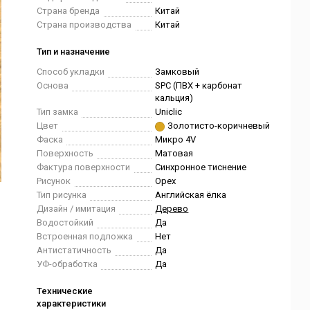
Страна бренда
Китай
Страна производства
Китай
Тип и назначение
Способ укладки
Замковый
Основа
SPC (ПВХ + карбонат
кальция)
Тип замка
Uniclic
Цвет
Золотисто-коричневый
Фаска
Микро 4V
Поверхность
Матовая
Фактура поверхности
Синхронное тиснение
Рисунок
Орех
Тип рисунка
Английская ёлка
Дизайн / имитация
Дерево
Водостойкий
Да
Встроенная подложка
Нет
Антистатичность
Да
УФ-обработка
Да
Технические
характеристики