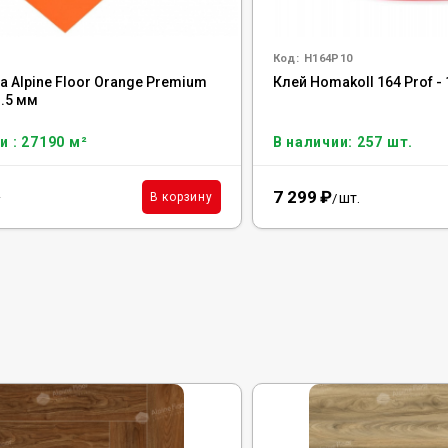
Код:
H164P10
 Alpine Floor Orange Premium
Клей Homakoll 164 Prof - 
1.5 мм
и : 27190 м²
В наличии: 257 шт.
7 299
₽
²
шт.
В корзину
/