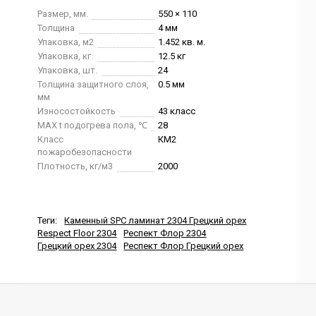
Размер, мм.
550 × 110
Толщина
4 мм
Упаковка, м2
1.452 кв. м.
Упаковка, кг.
12.5 кг
Упаковка, шт.
24
Толщина защитного слоя,
0.5 мм
мм
Износостойкость
43 класс
MAX t подогрева пола, ℃
28
Класс
КМ2
пожаробезопасности
Плотность, кг/м3
2000
Теги:
Каменный SPC ламинат 2304 Грецкий орех
Respect Floor 2304
Респект Флор 2304
Грецкий орех 2304
Респект Флор Грецкий орех