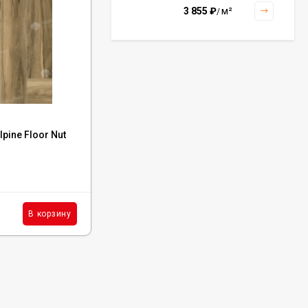
3 855
₽
м²
/
Керамогранит Italon
Continuum Polar Ret
60x60, 610010002672
3 001
₽
м²
/
Код:
ECO 22-4 MC
pine Floor Nut
Каменный ламинат SPC Alpine Floor Nut
Орех Кенари, ECO 22-4 MC
Керамогранит Italon
Continuum Petrol Ret
60x60, 610010002676
В наличии : 341 м²
3 226
₽
м²
/
2 602
₽
м²
В корзину
В корзину
/
Керамогранит Italon
Charme Extra Silver Ret
60x120, 610010001196
4 046
₽
м²
/