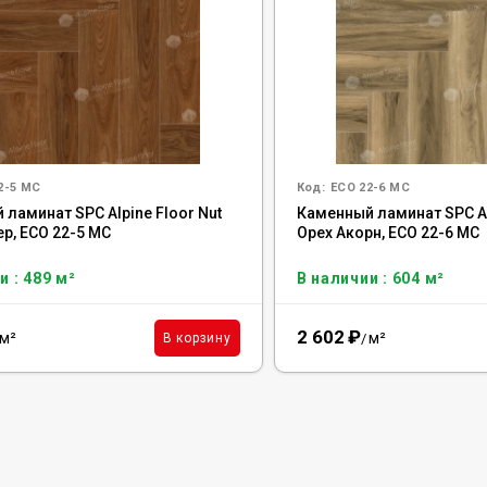
2-5 MC
Код:
ECO 22-6 MC
ламинат SPC Alpine Floor Nut
Каменный ламинат SPC Al
р, ECO 22-5 MC
Орех Акорн, ECO 22-6 MC
и : 489 м²
В наличии : 604 м²
2 602
₽
м²
м²
В корзину
/