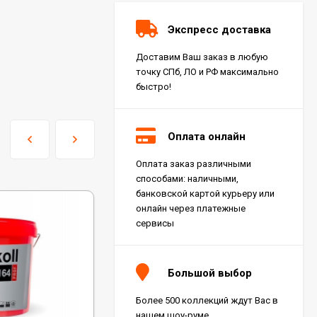
Экспресс доставка
Доставим Ваш заказ в любую
точку СПб, ЛО и РФ максимально
быстро!
Оплата онлайн
Оплата заказ различными
Керамогранит Italon
способами: наличными,
Charme Extra Silver Ret
60x120, 610010001196
банковской картой курьеру или
4 046
₽
м²
/
онлайн через платежные
сервисы
Керамогранит Italon
Charme Evo Imperiale
Большой выбор
Ret 60x120,
610010001413
4 025
₽
м²
/
Более 500 коллекций ждут Вас в
нашем шоу-руме.