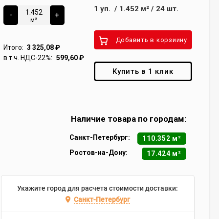
1
уп.
/
1.452
м²
/
24
шт.
-
+
м²
Добавить в корзиину
Итого:
3 325,08
₽
в т.ч. НДС-22%:
599,60
₽
Купить в 1 клик
Наличие товара по городам:
Санкт-Петербург:
110.352 м²
Ростов-на-Дону:
17.424 м²
Укажите город для расчета стоимости доставки:
Санкт-Петербург