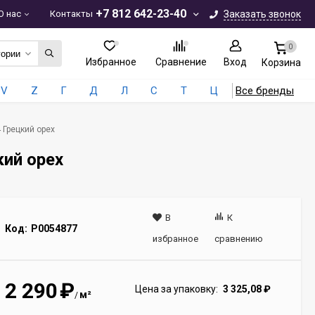
+7 812 642-23-40
О нас
Контакты
Заказать звонок
0
гории
Избранное
Сравнение
Вход
Корзина
V
Z
Г
Д
Л
С
Т
Ц
Все бренды
 Грецкий орех
кий орех
В
К
Код:
Р0054877
избранное
сравнению
2 290
₽
Цена за упаковку:
3 325,08
₽
м²
/