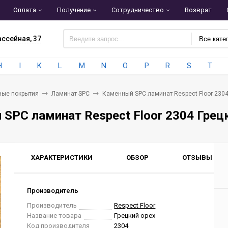
Оплата
Получение
Сотрудничество
Возврат
ассейная, 37
Все кате
H
I
K
L
M
N
O
P
R
S
T
ные покрытия
Ламинат SPC
Каменный SPC ламинат Respect Floor 2304
SPC ламинат Respect Floor 2304 Грец
ХАРАКТЕРИСТИКИ
ОБЗОР
ОТЗЫВЫ
0
Производитель
Производитель
Respect Floor
Название товара
Грецкий орех
Код производителя
2304