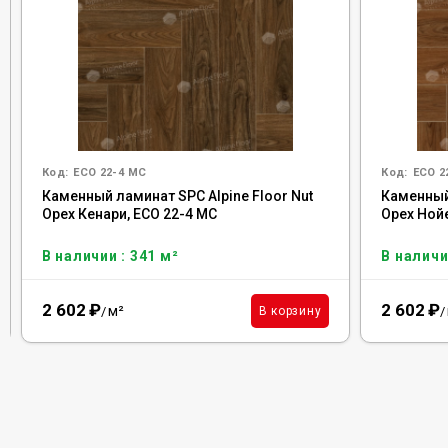
Код:
ECO 22-4 MC
Код:
ECO 2
Каменный ламинат SPC Alpine Floor Nut
Каменный 
Орех Кенари, ECO 22-4 MC
Орех Нойе
В наличии : 341 м²
В наличи
2 602
₽
2 602
₽
м²
В корзину
/
/