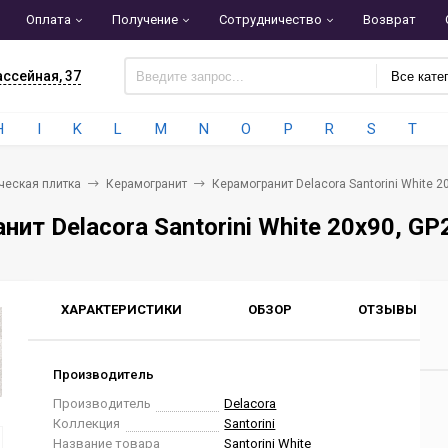
Оплата
Получение
Сотрудничество
Возврат
ассейная, 37
Все кате
H
I
K
L
M
N
O
P
R
S
T
ческая плитка
Керамогранит
Керамогранит Delacora Santorini White 
нит Delacora Santorini White 20x90, 
ХАРАКТЕРИСТИКИ
ОБЗОР
ОТЗЫВЫ
0
Производитель
Производитель
Delacora
Коллекция
Santorini
Название товара
Santorini White