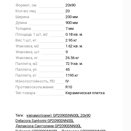
Формат, см.
20x90
Кол-во лиц
20
Ширина
200 мм
Длина
900 мм
Толщина
7 мм
Площадь 1 шт, м2
0.18 кв. м.
Вес 1 шт, кг.
2.95 кг
Упаковка, м2
1.62 кв. м.
Упаковка, шт.
9
Упаковка, кг.
26.56 кг
Паллета, м2
72.9 кв. м.
Паллета, уп.
45
Паллета, кг.
1195 кг
Износостойкость, PEI
IV
Противоскольжение
R10
Тип товара
Керамическая плитка
Теги:
керамогранит GP2090SNN00L 20x90
Delacora Santorini GP2090SNN00L
Делакора Санторини GP2090SNN00L