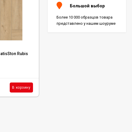
Большой выбор
Более 10 000 образцов товара
представлено у нашем шоуруме
Код:
ECO 29-2
tisSton Rubis
Каменный ламинат SPC Alpine Floor Titan
Parquet Аполлон, ЕСО 29-2
В наличии : 16 м²
3 880
₽
м²
В корзину
В корзину
/