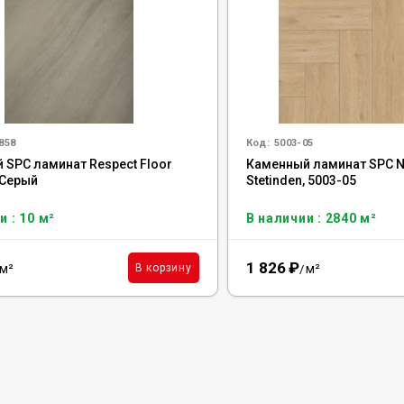
858
Код:
5003-05
 SPC ламинат Respect Floor
Каменный ламинат SPC Na
 Серый
Stetinden, 5003-05
и : 10 м²
В наличии : 2840 м²
1 826
₽
м²
м²
В корзину
/