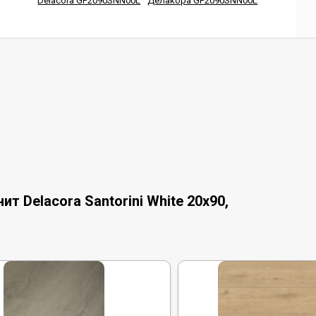
Delacora GP2090SNN00L
Делакора GP2090SNN00L
 Delacora Santorini White 20x90,