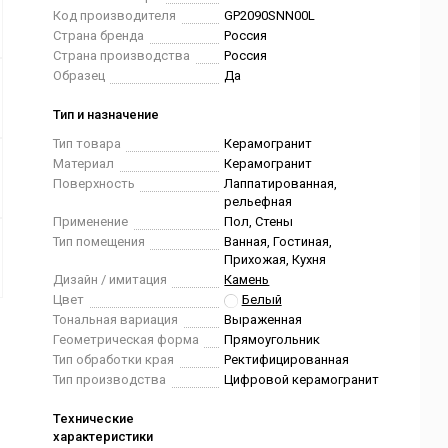
Код производителя
GP2090SNN00L
Страна бренда
Россия
Страна производства
Россия
Образец
Да
Тип и назначение
Тип товара
Керамогранит
Материал
Керамогранит
Поверхность
Лаппатированная,
рельефная
Применение
Пол, Стены
Тип помещения
Ванная, Гостиная,
Прихожая, Кухня
Дизайн / имитация
Камень
Цвет
Белый
Тональная вариация
Выраженная
Геометрическая форма
Прямоугольник
Тип обработки края
Ректифицированная
Тип производства
Цифровой керамогранит
Технические
характеристики