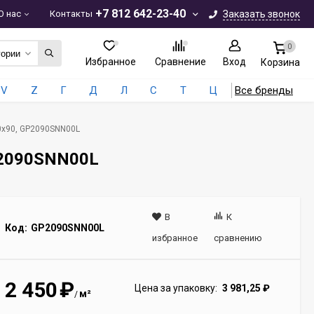
+7 812 642-23-40
О нас
Контакты
Заказать звонок
0
гории
Избранное
Сравнение
Вход
Корзина
V
Z
Г
Д
Л
С
Т
Ц
Все бренды
20x90, GP2090SNN00L
GP2090SNN00L
В
К
Код:
GP2090SNN00L
избранное
сравнению
2 450
₽
Цена за упаковку:
3 981,25
₽
м²
/