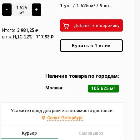
1
уп.
/
1.625
м²
/
9
шт.
-
+
м²
Добавить в корзиину
Итого:
3 981,25
₽
в т.ч. НДС-22%:
717,93
₽
Купить в 1 клик
Наличие товара по городам:
Москва:
105.625 м²
Укажите город для расчета стоимости доставки:
Санкт-Петербург
Курьер
Самовывоз