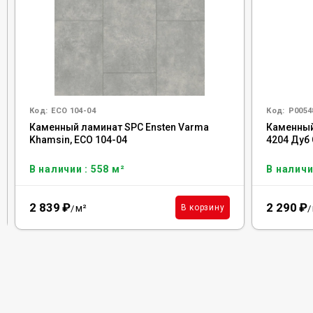
Код:
ECO 104-04
Код:
Р0054
Каменный ламинат SPC Ensten Varma
Каменный
Khamsin, ECO 104-04
4204 Дуб
В наличии : 558 м²
В наличи
2 839
₽
2 290
₽
м²
В корзину
/
/