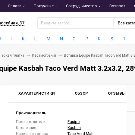
Оплата
Получение
Сотрудничество
Возврат
ассейная, 37
Все кате
H
I
K
L
M
N
O
P
R
S
T
ческая плитка
Керамогранит
Вставка Equipe Kasbah Taco Verd Matt 3.
quipe Kasbah Taco Verd Matt 3.2x3.2, 2
ХАРАКТЕРИСТИКИ
ОБЗОР
ОТЗЫВЫ
0
Производитель
Производитель
Equipe
Коллекция
Kasbah
Название товара
Taco Verd Matt