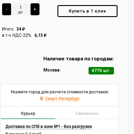
-
+
Купить в 1 клик
шт.
Итого:
34
₽
в т.ч. НДС-22%:
6,13
₽
Наличие товара по городам:
Москва:
4770 шт.
Укажите город для расчета стоимости доставки:
Санкт-Петербург
Курьер
Самовывоз
Доставка по СПб в зоне №1 - Без разгрузки