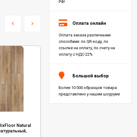
РФ!
Оплата онлайн
Оплата заказа различными
способами: по QR-коду, по
ссылке на оплату, по счету на
оплату с НДС-22%
Большой выбор
Более 10 000 образцов товара
представлено у нашем шоуруме
Код:
ECO 21-23
xFloor Natural
Каменный ламинат SPC Alpine Floor
натуральный,
Eclipse Super Matt Элиас, ЕСО 21-23