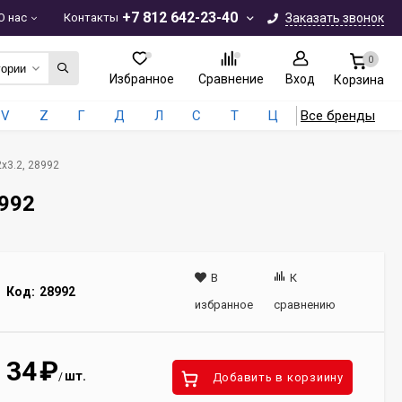
+7 812 642-23-40
О нас
Контакты
Заказать звонок
0
гории
Избранное
Сравнение
Вход
Корзина
V
Z
Г
Д
Л
С
Т
Ц
Все бренды
2x3.2, 28992
8992
В
К
Код:
28992
избранное
сравнению
34
₽
шт.
/
Добавить в корзиину