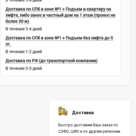
В течение
3-4
дней
Доставка по СПб в зоне №1 + Подъем в квартиру на
лифте, либо занос в частный дом на 1 этаж (пронос не
более 30 м)
В течение
3-4
дней
Доставка по СПб в зоне №1 + Подъем без лифта до 5
эт.
В течение
1-2
дней
Доставка по РФ (до транспортной компании)
В течение
3-5
дней
Доставка
Быстро доставим Ваш заказ по
СЗФО, ЦФО и по другим регионам