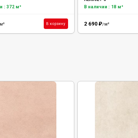
и : 372 м²
В наличии : 18 м²
2 690
₽
м²
м²
В корзину
/