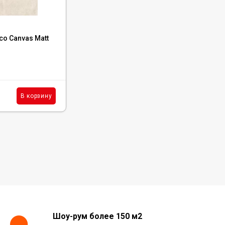
Код:
28989
co Canvas Matt
Вставка Equipe Kasbah Taco Blue Night
Matt 3.2x3.2, 28989
В наличии: 936 шт.
34
₽
шт.
В корзину
В корзину
/
Шоу-рум более 150 м2