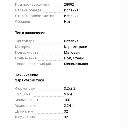
Код производителя
28992
Страна бренда
Испания
Страна производства
Испания
Образец
Нет
Тип и назначение
Тип товара
Вставка
Материал
Керамогранит
Поверхность
Матовая
Применение
Пол, Стены
Тональная вариация
Минимальная
Технические
характеристики
Формат, см.
3.2x3.2
Толщина
9 мм
Упаковка, шт.
100
Упаковка, кг.
2.24 кг
Длина, мм
32
Ширина, мм
32