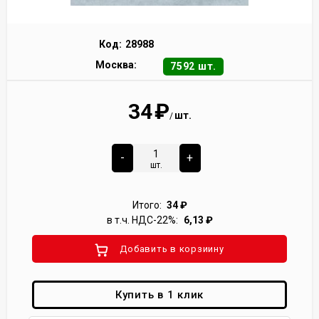
Код:
28988
Москва:
7592 шт.
34
₽
шт.
/
-
+
шт.
Итого:
34
₽
в т.ч. НДС-22%:
6,13
₽
Добавить в корзиину
Купить в 1 клик