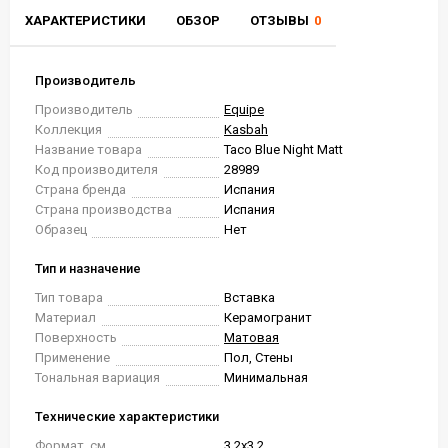
ХАРАКТЕРИСТИКИ
ОБЗОР
ОТЗЫВЫ
0
Производитель
Производитель
Equipe
Коллекция
Kasbah
Название товара
Taco Blue Night Matt
Код производителя
28989
Страна бренда
Испания
Страна производства
Испания
Образец
Нет
Тип и назначение
Тип товара
Вставка
Материал
Керамогранит
Поверхность
Матовая
Применение
Пол, Стены
Тональная вариация
Минимальная
Технические характеристики
Формат, см.
3.2x3.2