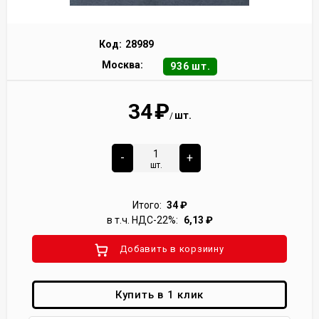
Код:
28989
Москва:
936 шт.
34
₽
шт.
/
-
+
шт.
Итого:
34
₽
в т.ч. НДС-22%:
6,13
₽
Добавить в корзиину
Купить в 1 клик