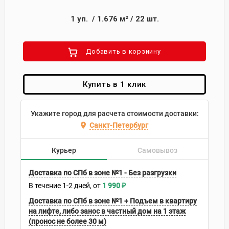
1
уп.
/
1.676
м²
/
22
шт.
Добавить в корзиину
Купить в 1 клик
Укажите город для расчета стоимости доставки:
Санкт-Петербург
Курьер
Самовывоз
Доставка по СПб в зоне №1 - Без разгрузки
В течение
1-2
дней
1 990
₽
Доставка по СПб в зоне №1 + Подъем в квартиру
на лифте, либо занос в частный дом на 1 этаж
(пронос не более 30 м)