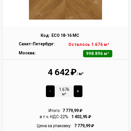
Код:
ECO 18-16 MC
Санкт-Петербург:
Осталось 1.676 м²
Москва:
998.896 м²
4 642
₽
м²
/
-
+
м²
Итого:
7 779,99
₽
в т.ч. НДС-22%:
1 402,95
₽
Цена за упаковку:
7 779,99
₽