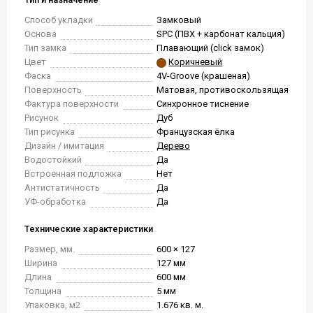
Способ укладки
Замковый
Основа
SPC (ПВХ + карбонат кальция)
Тип замка
Плавающий (click замок)
Цвет
Коричневый
Фаска
4V-Groove (крашеная)
Поверхность
Матовая, противоскользящая
Фактура поверхности
Синхронное тиснение
Рисунок
Дуб
Тип рисунка
Французская ёлка
Дизайн / имитация
Дерево
Водостойкий
Да
Встроенная подложка
Нет
Антистатичность
Да
УФ-обработка
Да
Технические характеристики
Размер, мм.
600 × 127
Ширина
127 мм
Длина
600 мм
Толщина
5 мм
Упаковка, м2
1.676 кв. м.