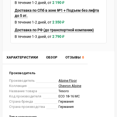
В течение
1-2
дней
2 190
₽
Доставка по СПб в зоне №1 + Подъем без лифта
до 5 эт.
В течение
1-2
дней
2 350
₽
Доставка по РФ (до транспортной компании)
В течение
1-3
дней
2 790
₽
ХАРАКТЕРИСТИКИ
ОБЗОР
ОТЗЫВЫ
0
Производитель
Производитель
Alpine Floor
Коллекция
Chevron Alpine
Название товара
Tesoro
Код производителя
ECO 18-16 MC
Страна бренда
Германия
Страна производства
Германия
Тип и назначение