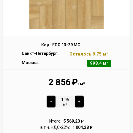
Код:
ECO 13-29 MC
Санкт-Петербург:
Осталось 9.75 м²
Москва:
998.4 м²
2 856
₽
м²
/
-
+
м²
Итого:
5 569,20
₽
в т.ч. НДС-22%:
1 004,28
₽