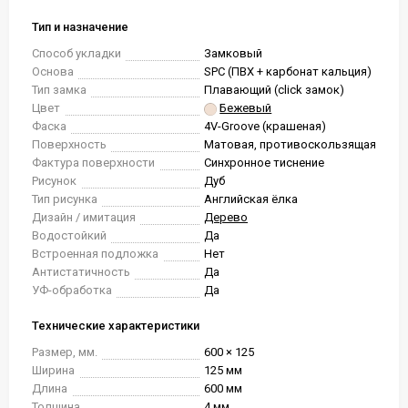
Тип и назначение
Способ укладки
Замковый
Основа
SPC (ПВХ + карбонат кальция)
Тип замка
Плавающий (click замок)
Цвет
Бежевый
Фаска
4V-Groove (крашеная)
Поверхность
Матовая, противоскользящая
Фактура поверхности
Синхронное тиснение
Рисунок
Дуб
Тип рисунка
Английская ёлка
Дизайн / имитация
Дерево
Водостойкий
Да
Встроенная подложка
Нет
Антистатичность
Да
УФ-обработка
Да
Технические характеристики
Размер, мм.
600 × 125
Ширина
125 мм
Длина
600 мм
Толщина
4 мм