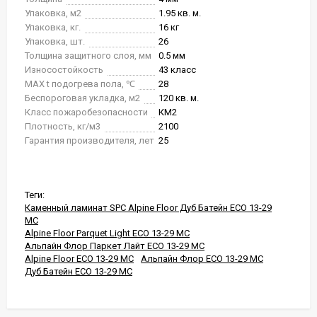
Упаковка, м2
1.95 кв. м.
Упаковка, кг.
16 кг
Упаковка, шт.
26
Толщина защитного слоя, мм
0.5 мм
Износостойкость
43 класс
MAX t подогрева пола, ℃
28
Беспороговая укладка, м2
120 кв. м.
Класс пожаробезопасности
КМ2
Плотность, кг/м3
2100
Гарантия производителя, лет
25
Теги:
Каменный ламинат SPC Alpine Floor Дуб Батейн ЕСО 13-29
MC
Alpine Floor Parquet Light ЕСО 13-29 MC
Альпайн Флор Паркет Лайт ЕСО 13-29 MC
Alpine Floor ЕСО 13-29 MC
Альпайн Флор ЕСО 13-29 MC
Дуб Батейн ЕСО 13-29 MC