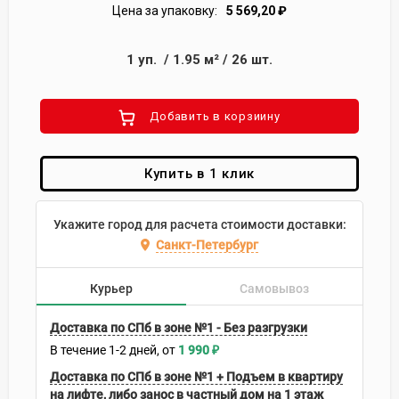
Цена за упаковку:
5 569,20
₽
1
уп.
/
1.95
м²
/
26
шт.
Добавить в корзиину
Купить в 1 клик
Укажите город для расчета стоимости доставки:
Санкт-Петербург
Курьер
Самовывоз
Доставка по СПб в зоне №1 - Без разгрузки
В течение
1-2
дней
1 990
₽
Доставка по СПб в зоне №1 + Подъем в квартиру
на лифте, либо занос в частный дом на 1 этаж