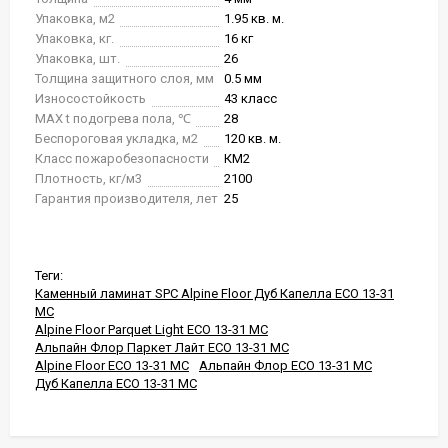
Упаковка, м2
1.95 кв. м.
Упаковка, кг.
16 кг
Упаковка, шт.
26
Толщина защитного слоя, мм
0.5 мм
Износостойкость
43 класс
MAX t подогрева пола, ℃
28
Беспороговая укладка, м2
120 кв. м.
Класс пожаробезопасности
КМ2
Плотность, кг/м3
2100
Гарантия производителя, лет
25
Теги:
Каменный ламинат SPC Alpine Floor Дуб Капелла ЕСО 13-31
MC
Alpine Floor Parquet Light ЕСО 13-31 MC
Альпайн Флор Паркет Лайт ЕСО 13-31 MC
Alpine Floor ЕСО 13-31 MC
Альпайн Флор ЕСО 13-31 MC
Дуб Капелла ЕСО 13-31 MC