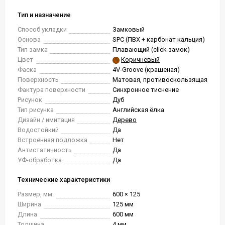
Тип и назначение
Способ укладки
Замковый
Основа
SPC (ПВХ + карбонат кальция)
Тип замка
Плавающий (click замок)
Цвет
Коричневый
Фаска
4V-Groove (крашеная)
Поверхность
Матовая, противоскользящая
Фактура поверхности
Синхронное тиснение
Рисунок
Дуб
Тип рисунка
Английская ёлка
Дизайн / имитация
Дерево
Водостойкий
Да
Встроенная подложка
Нет
Антистатичность
Да
УФ-обработка
Да
Технические характеристики
Размер, мм.
600 × 125
Ширина
125 мм
Длина
600 мм
Толщина
4 мм