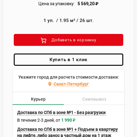
Цена за упаковку:
5 569,20
₽
1
уп.
/
1.95
м²
/
26
шт.
Добавить в корзиину
Купить в 1 клик
Укажите город для расчета стоимости доставки:
Санкт-Петербург
Курьер
Самовывоз
Доставка по СПб в зоне №1 - Без разгрузки
В течение
2-3
дней
1 990
₽
Доставка по СПб в зоне №1 + Подъем в квартиру
на лифте, либо занос в частный дом на 1 этаж