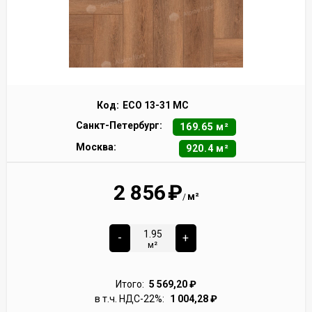
Код:
ECO 13-31 MC
Санкт-Петербург:
169.65 м²
Москва:
920.4 м²
2 856
₽
м²
/
-
+
м²
Итого:
5 569,20
₽
в т.ч. НДС-22%:
1 004,28
₽