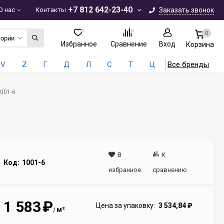
+7 812 642-23-40
О нас
Контакты
Заказать звонок
0
гории
Избранное
Сравнение
Вход
Корзина
V
Z
Г
Д
Л
С
Т
Ц
Все бренды
1001-6
В
К
Код:
1001-6
избранное
сравнению
1 583
₽
Цена за упаковку:
3 534,84
₽
м²
/