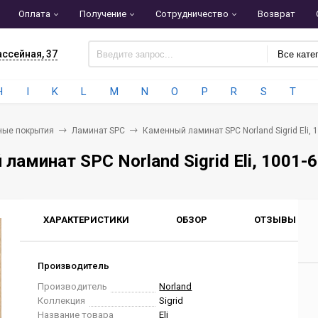
Оплата
Получение
Сотрудничество
Возврат
ассейная, 37
Все кате
H
I
K
L
M
N
O
P
R
S
T
ные покрытия
Ламинат SPC
Каменный ламинат SPC Norland Sigrid Eli, 
ламинат SPC Norland Sigrid Eli, 1001-6
ХАРАКТЕРИСТИКИ
ОБЗОР
ОТЗЫВЫ
0
Производитель
Производитель
Norland
Коллекция
Sigrid
Название товара
Eli