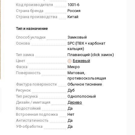
Код производителя
1001-6
Страна бренда
Россия
Страна производства
Китай
Тип и назначение
Способ укладки
Замковый
Основа
SPC (ПВХ + карбонат
кальция)
Тип замка
Плавающий (click замок)
Цвет
Бежевый
Фаска
Микро
Поверхность
Матовая,
противоскользящая
Фактура поверхности
Обычное тиснение
Рисунок
Дуб
Тип рисунка
Однополосный
Дизайн / имитация
Дерево
Водостойкий
Да
Встроенная подложка
Нет
Антистатичность
Да
УФ-обработка
Да