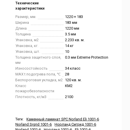
Технические
характеристики
Размер, мм.
1220 × 183
Ширина
183 мм
Длина
1220 мм
Толщина
3.5 мм
Упаковка, м2
2.233 кв. м.
Упаковка, кг.
14 кг
Упаковка, шт.
10
Толщина защитного слоя,
0.3 мм Extreme Protection
мм
Износостойкость
34 класс
MAX t подогрева пола, ℃
28
Беспороговая укладка, м2
120 кв. м.
Класс
КМ2
пожаробезопасности
Плотность, кг/м3
2100
Теги:
Каменный ламинат SPC Norland Eli 1001-6
Norland Sigrid 1001-6
Норланд Сигрид 1001-6
Norland 1001-6
Норланд 1001-6
Eli 1001-6