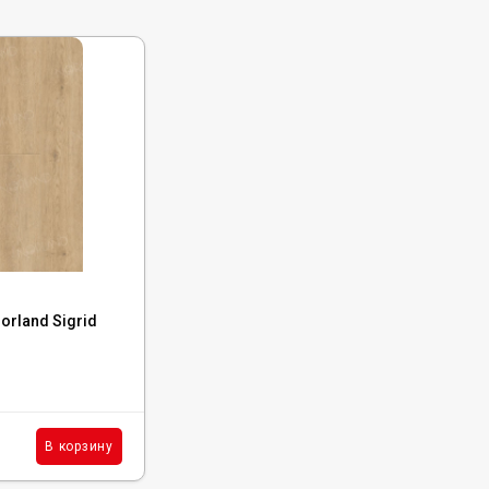
Код:
1001-4
rland Sigrid
Каменный ламинат SPC Norland Sigrid
Baldr, 1001-4
В наличии : 1667 м²
1 583
₽
м²
В корзину
В корзину
/