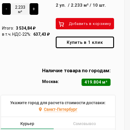
2
уп.
/
2.233
м²
/
10
шт.
-
+
м²
Добавить в корзиину
Итого:
3 534,84
₽
в т.ч. НДС-22%:
637,43
₽
Купить в 1 клик
Наличие товара по городам:
Москва:
419.804 м²
Укажите город для расчета стоимости доставки:
Санкт-Петербург
Курьер
Самовывоз