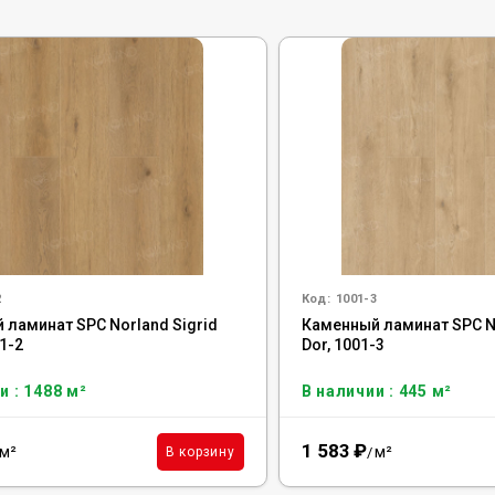
2
Код:
1001-3
 ламинат SPC Norland Sigrid
Каменный ламинат SPC No
01-2
Dor, 1001-3
и : 1488 м²
В наличии : 445 м²
1 583
₽
м²
м²
В корзину
/