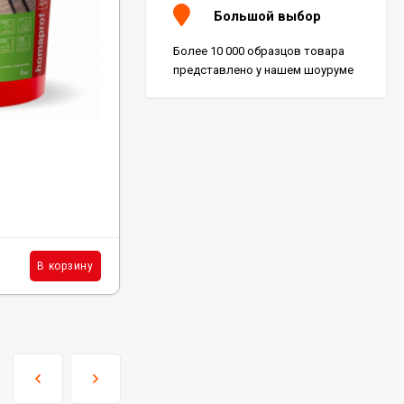
Большой выбор
Более 10 000 образцов товара
представлено у нашем шоуруме
Код:
GP01
Подложка Alpine Floor Green IXPE 1 мм
В наличии : 10110 м²
230
₽
м²
В корзину
В корзину
/