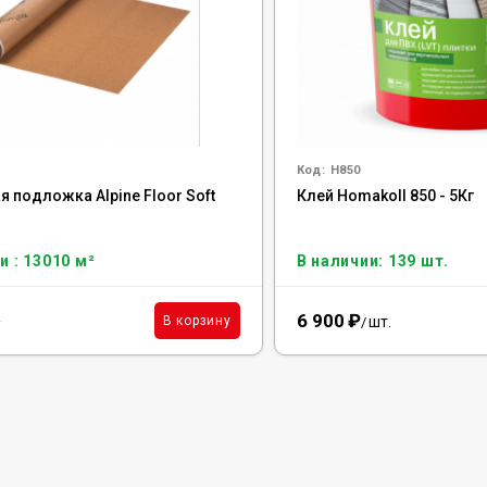
Код:
H850
 подложка Alpine Floor Soft
Клей Homakoll 850 - 5Кг
м
и : 13010 м²
В наличии: 139 шт.
6 900
₽
²
шт.
В корзину
/