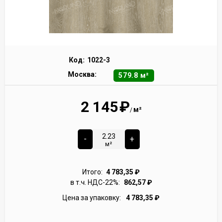
Код:
1022-3
Москва:
579.8 м²
2 145
₽
м²
/
-
+
м²
Итого:
4 783,35
₽
в т.ч. НДС-22%:
862,57
₽
Цена за упаковку:
4 783,35
₽