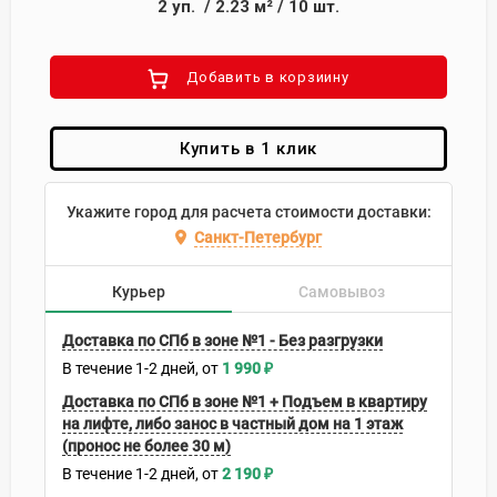
2
уп.
/
2.23
м²
/
10
шт.
Добавить в корзиину
Купить в 1 клик
Укажите город для расчета стоимости доставки:
Санкт-Петербург
Курьер
Самовывоз
Доставка по СПб в зоне №1 - Без разгрузки
В течение
1-2
дней
1 990
₽
Доставка по СПб в зоне №1 + Подъем в квартиру
на лифте, либо занос в частный дом на 1 этаж
(пронос не более 30 м)
В течение
1-2
дней
2 190
₽