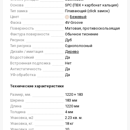
Основа
SPC (ПВХ + карбонат кальция)
Тип замка
Плавающий (click замок)
Цвет
Бежевый
Фаска
4V-Groove
Поверхность
Матовая, противоскользящая
Фактура поверхности
Обычное тиснение
Рисунок
Дуб
Тип рисунка
Однополосный
Дизайн / имитация
Дерево
Водостойкий
Да
Встроенная подложка
Нет
Антистатичность
Да
УФ-обработка
Да
Технические характеристики
Размер, мм.
1220 × 183
Ширина
183 мм
Длина
1220 мм
Толщина
4 мм
Упаковка, м2
2.23 кв. м.
Упаковка, кг.
18 кг
Упаковка, шт.
10