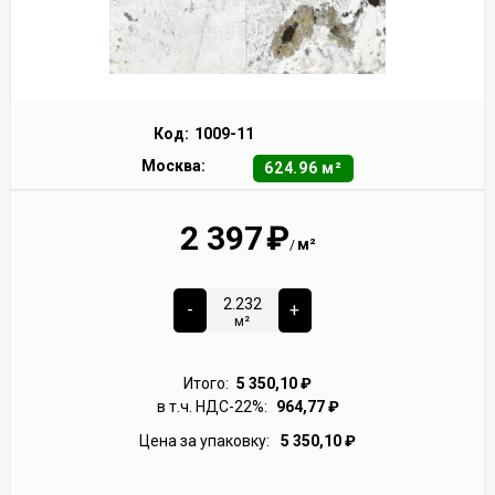
Код:
1009-11
Москва:
624.96 м²
2 397
₽
м²
/
-
+
м²
Итого:
5 350,10
₽
в т.ч. НДС-22%:
964,77
₽
Цена за упаковку:
5 350,10
₽