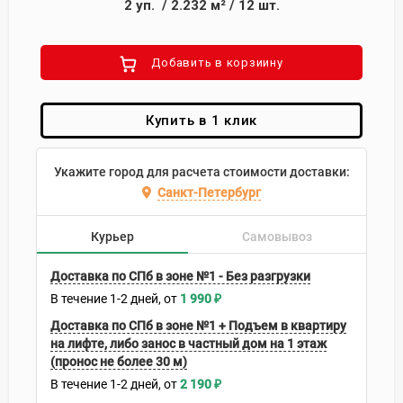
2
уп.
/
2.232
м²
/
12
шт.
Добавить в корзиину
Купить в 1 клик
Укажите город для расчета стоимости доставки:
Санкт-Петербург
Курьер
Самовывоз
Доставка по СПб в зоне №1 - Без разгрузки
В течение
1-2
дней
1 990
₽
Доставка по СПб в зоне №1 + Подъем в квартиру
на лифте, либо занос в частный дом на 1 этаж
(пронос не более 30 м)
В течение
1-2
дней
2 190
₽