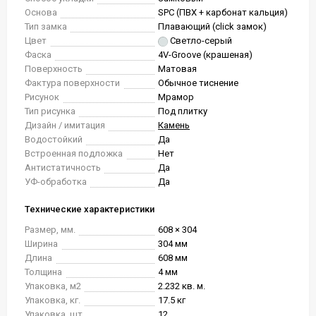
Основа
SPC (ПВХ + карбонат кальция)
Тип замка
Плавающий (click замок)
Цвет
Светло-серый
Фаска
4V-Groove (крашеная)
Поверхность
Матовая
Фактура поверхности
Обычное тиснение
Рисунок
Мрамор
Тип рисунка
Под плитку
Дизайн / имитация
Камень
Водостойкий
Да
Встроенная подложка
Нет
Антистатичность
Да
УФ-обработка
Да
Технические характеристики
Размер, мм.
608 × 304
Ширина
304 мм
Длина
608 мм
Толщина
4 мм
Упаковка, м2
2.232 кв. м.
Упаковка, кг.
17.5 кг
Упаковка, шт.
12