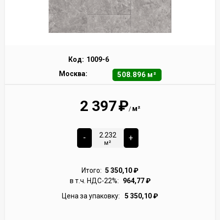
Код:
1009-6
Москва:
508.896 м²
2 397
₽
м²
/
-
+
м²
Итого:
5 350,10
₽
в т.ч. НДС-22%:
964,77
₽
Цена за упаковку:
5 350,10
₽