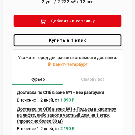
2
уп.
/
2.232
м²
/
12
шт.
Добавить в корзиину
Купить в 1 клик
Укажите город для расчета стоимости доставки:
Санкт-Петербург
Курьер
Самовывоз
Доставка по СПб в зоне №1 - Без разгрузки
В течение
1-2
дней
1 990
₽
Доставка по СПб в зоне №1 + Подъем в квартиру
на лифте, либо занос в частный дом на 1 этаж
(пронос не более 30 м)
В течение
1-2
дней
2 190
₽