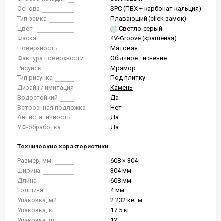
Основа
SPC (ПВХ + карбонат кальция)
Тип замка
Плавающий (click замок)
Цвет
Светло-серый
Фаска
4V-Groove (крашеная)
Поверхность
Матовая
Фактура поверхности
Обычное тиснение
Рисунок
Мрамор
Тип рисунка
Под плитку
Дизайн / имитация
Камень
Водостойкий
Да
Встроенная подложка
Нет
Антистатичность
Да
УФ-обработка
Да
Технические характеристики
Размер, мм.
608 × 304
Ширина
304 мм
Длина
608 мм
Толщина
4 мм
Упаковка, м2
2.232 кв. м.
Упаковка, кг.
17.5 кг
Упаковка, шт.
12