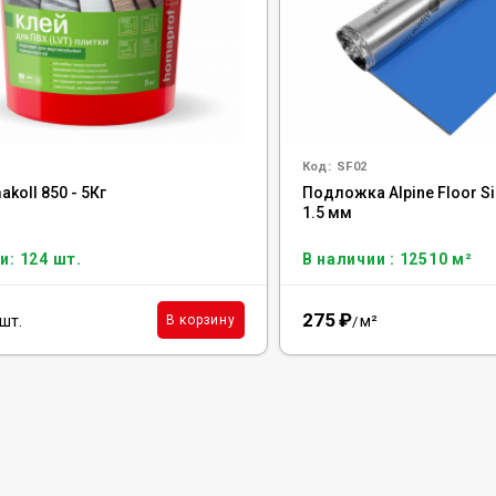
Код:
SF02
koll 850 - 5Кг
Подложка Alpine Floor Sil
1.5 мм
и: 124 шт.
В наличии : 12510 м²
275
₽
шт.
м²
В корзину
/