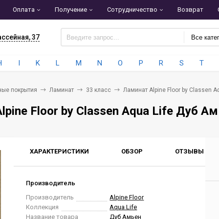
Оплата
Получение
Сотрудничество
Возврат
ассейная, 37
Все кате
H
I
K
L
M
N
O
P
R
S
T
ные покрытия
Ламинат
33 класс
Ламинат Alpine Floor by Classen A
lpine Floor by Classen Aqua Life Дуб А
ХАРАКТЕРИСТИКИ
ОБЗОР
ОТЗЫВЫ
0
Производитель
Производитель
Alpine Floor
Коллекция
Aqua Life
Название товара
Дуб Амьен