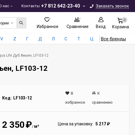
+7 812 642-23-40
О нас
Контакты
Заказать звонок
0
гории
Избранное
Сравнение
Вход
Корзина
V
Z
Г
Д
Л
С
Т
Ц
Все бренды
qua Life Дуб Амьен, LF103-12
мьен, LF103-12
В
К
Код:
LF103-12
избранное
сравнению
2 350
₽
Цена за упаковку:
5 217
₽
м²
/