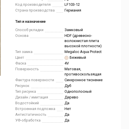
Код производителя
LF103-12
Страна производства
Германия
Тип и назначение
Способ укладки
Замковый
Основа
HDF (древесно-
волокнистая плита
высокой плотности)
Тип замка
Megaloc Aqua Protect
Цвет
Бежевый
Фаска
4V
Поверхность
Матовая,
противоскользящая
Фактура поверхности
Синхронное тиснение
Рисунок
Дуб
Тип рисунка
Однополосный
Дизайн / имитация
Дерево
Водостойкий
Да
Встроенная подложка
Нет
Антистатичность
Да
УФ-обработка
Да