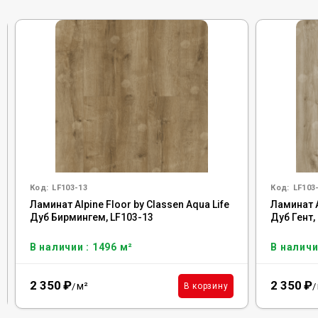
Код:
LF103-13
Код:
LF103
Ламинат Alpine Floor by Classen Aqua Life
Ламинат A
Дуб Бирмингем, LF103-13
Дуб Гент,
В наличии : 1496 м²
В наличи
2 350
₽
2 350
₽
м²
В корзину
/
/