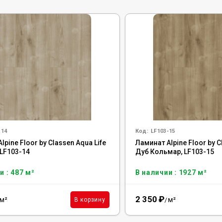
-14
Код:
LF103-15
lpine Floor by Classen Aqua Life
Ламинат Alpine Floor by C
 LF103-14
Дуб Кольмар, LF103-15
и : 487 м²
В наличии : 1927 м²
2 350
₽
м²
м²
В корзину
/