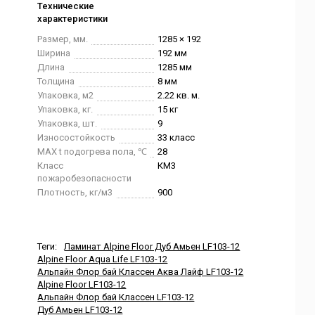
Технические
характеристики
Размер, мм.
1285 × 192
Ширина
192 мм
Длина
1285 мм
Толщина
8 мм
Упаковка, м2
2.22 кв. м.
Упаковка, кг.
15 кг
Упаковка, шт.
9
Износостойкость
33 класс
MAX t подогрева пола, ℃
28
Класс
КМ3
пожаробезопасности
Плотность, кг/м3
900
Теги:
Ламинат Alpine Floor Дуб Амьен LF103-12
Alpine Floor Aqua Life LF103-12
Альпайн Флор бай Классен Аква Лайф LF103-12
Alpine Floor LF103-12
Альпайн Флор бай Классен LF103-12
Дуб Амьен LF103-12