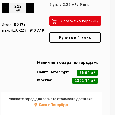
2
уп.
/
2.22
м²
/
9
шт.
-
+
м²
Добавить в корзиину
Итого:
5 217
₽
в т.ч. НДС-22%:
940,77
₽
Купить в 1 клик
Наличие товара по городам:
Санкт-Петербург:
26.64 м²
Москва:
2302.14 м²
Укажите город для расчета стоимости доставки:
Санкт-Петербург