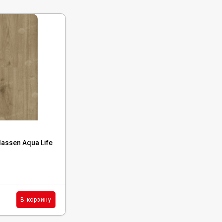
Код:
LF104-12
lassen Aqua Life
Ламинат Alpine Floor by Classen Aqua Life
XL Дуб Лугано, LF104-12
В наличии : 640 м²
2 450
₽
м²
В корзину
В корзину
/