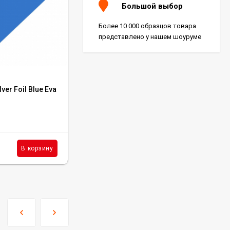
Большой выбор
Более 10 000 образцов товара
представлено у нашем шоуруме
Код:
K2P4
ver Foil Blue Eva
Клей Kesto 2 Plus 4 Кг
В наличии: 88 шт.
3 045
₽
шт.
В корзину
В корзину
/