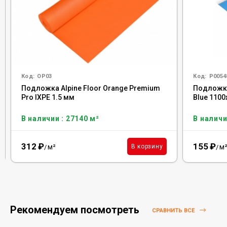
Код:
OP03
Код:
Р0054
Подложка Alpine Floor Orange Premium
Подложка
Pro IXPE 1.5 мм
Blue 110
В наличии : 27140 м²
В наличи
312
₽
155
₽
м²
м
В корзину
/
/
Рекомендуем посмотреть
СРАВНИТЬ ВСЕ