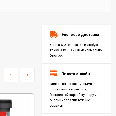
Экспресс доставка
Доставим Ваш заказ в любую
точку СПб, ЛО и РФ максимально
быстро!
Оплата онлайн
Оплата заказ различными
Керамогранит Italon
способами: наличными,
Charme Extra Silver Ret
60x120, 610010001196
банковской картой курьеру или
4 046
₽
м²
/
онлайн через платежные
сервисы