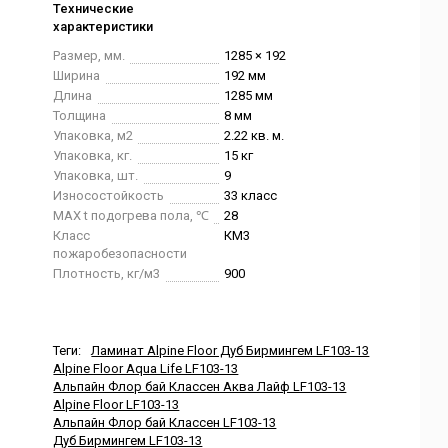
Технические
характеристики
Размер, мм.
1285 × 192
Ширина
192 мм
Длина
1285 мм
Толщина
8 мм
Упаковка, м2
2.22 кв. м.
Упаковка, кг.
15 кг
Упаковка, шт.
9
Износостойкость
33 класс
MAX t подогрева пола, ℃
28
Класс
КМ3
пожаробезопасности
Плотность, кг/м3
900
Теги:
Ламинат Alpine Floor Дуб Бирмингем LF103-13
Alpine Floor Aqua Life LF103-13
Альпайн Флор бай Классен Аква Лайф LF103-13
Alpine Floor LF103-13
Альпайн Флор бай Классен LF103-13
Дуб Бирмингем LF103-13