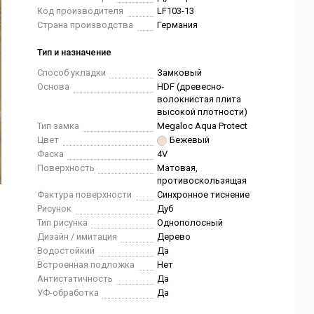
Код производителя
LF103-13
Страна производства
Германия
Тип и назначение
Способ укладки
Замковый
Основа
HDF (древесно-
волокнистая плита
высокой плотности)
Тип замка
Megaloc Aqua Protect
Цвет
Бежевый
Фаска
4V
Поверхность
Матовая,
противоскользящая
Фактура поверхности
Синхронное тиснение
Рисунок
Дуб
Тип рисунка
Однополосный
Дизайн / имитация
Дерево
Водостойкий
Да
Встроенная подложка
Нет
Антистатичность
Да
УФ-обработка
Да