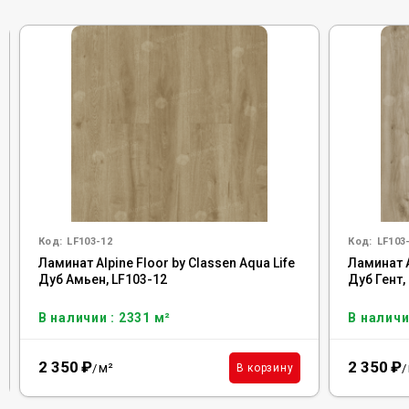
Код:
LF103-12
Код:
LF103
Ламинат Alpine Floor by Classen Aqua Life
Ламинат A
Дуб Амьен, LF103-12
Дуб Гент,
В наличии : 2331 м²
В наличи
2 350
₽
2 350
₽
м²
В корзину
/
/