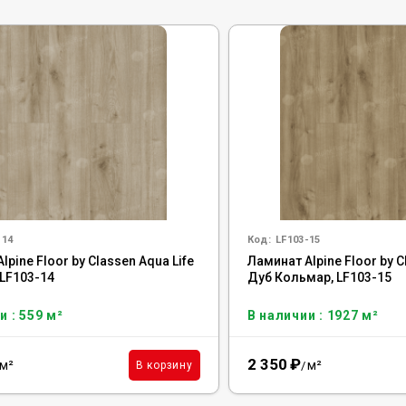
-14
Код:
LF103-15
lpine Floor by Classen Aqua Life
Ламинат Alpine Floor by C
 LF103-14
Дуб Кольмар, LF103-15
и : 559 м²
В наличии : 1927 м²
2 350
₽
м²
м²
В корзину
/