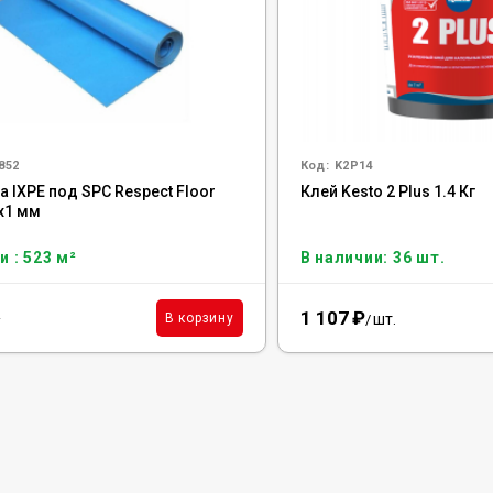
852
Код:
K2P14
 IXPE под SPC Respect Floor
Клей Kesto 2 Plus 1.4 Кг
0х1 мм
и : 523 м²
В наличии: 36 шт.
1 107
₽
²
шт.
В корзину
/