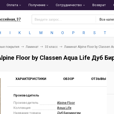
Оплата
Получение
Сотрудничество
Возврат
ассейная, 37
Все кате
H
I
K
L
M
N
O
P
R
S
T
ные покрытия
Ламинат
33 класс
Ламинат Alpine Floor by Classen A
lpine Floor by Classen Aqua Life Дуб Б
ХАРАКТЕРИСТИКИ
ОБЗОР
ОТЗЫВЫ
0
Производитель
Производитель
Alpine Floor
Коллекция
Aqua Life
Название товара
Дуб Бирмингем