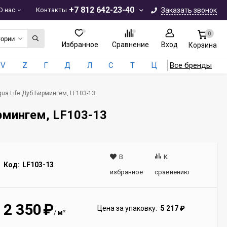
+7 812 642-23-40
О нас
Контакты
Заказать звонок
0
гории
Избранное
Сравнение
Вход
Корзина
V
Z
Г
Д
Л
С
Т
Ц
Все бренды
qua Life Дуб Бирмингем, LF103-13
ирмингем, LF103-13
В
К
Код:
LF103-13
избранное
сравнению
2 350
₽
Цена за упаковку:
5 217
₽
м²
/