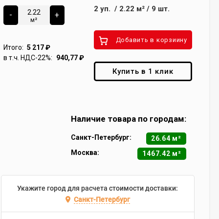
2
уп.
/
2.22
м²
/
9
шт.
-
+
м²
Добавить в корзиину
Итого:
5 217
₽
в т.ч. НДС-22%:
940,77
₽
Купить в 1 клик
Наличие товара по городам:
Санкт-Петербург:
26.64 м²
Москва:
1467.42 м²
Укажите город для расчета стоимости доставки:
Санкт-Петербург