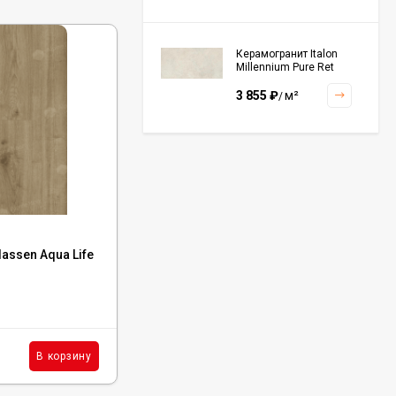
Керамогранит Italon
Millennium Pure Ret
60x120, 610010001456
3 855
₽
м²
/
Керамогранит Italon
Continuum Polar Ret
60x60, 610010002672
3 001
₽
м²
/
Код:
LF104-12
lassen Aqua Life
Ламинат Alpine Floor by Classen Aqua Life
XL Дуб Лугано, LF104-12
Керамогранит Italon
Continuum Petrol Ret
60x60, 610010002676
В наличии : 640 м²
3 226
₽
м²
/
2 450
₽
м²
В корзину
В корзину
/
Керамогранит Italon