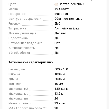
Цвет
Светло-бежевый
Фаска
4V-Groove
Поверхность
Матовая
Фактура поверхности
Обычное тиснение
Рисунок
Дуб
Тип рисунка
Английская ёлка
Дизайн / имитация
Дерево
Водостойкий
Да
Встроенная подложка
Нет
Антистатичность
Да
УФ-обработка
Да
Технические характеристики
Размер, мм.
600 × 100
Ширина
100 мм
Длина
600 мм
Толщина
10 мм
Упаковка, м2
1.56 кв. м.
Упаковка, кг.
13.2 кг
Упаковка, шт.
26
Износостойкость
33 класс
MAX t подогрева пола, ℃
28