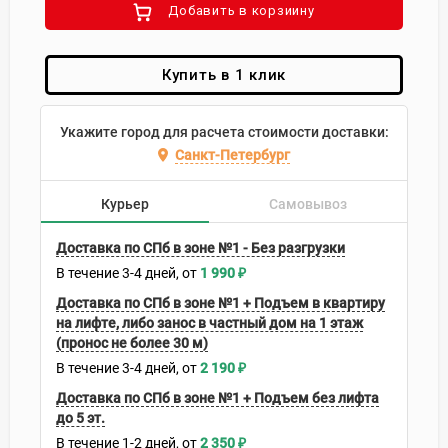
Добавить в корзиину
Купить в 1 клик
Укажите город для расчета стоимости доставки:
Санкт-Петербург
Курьер
Самовывоз
Доставка по СПб в зоне №1 - Без разгрузки
В течение
3-4
дней
1 990
₽
Доставка по СПб в зоне №1 + Подъем в квартиру
на лифте, либо занос в частный дом на 1 этаж
(пронос не более 30 м)
В течение
3-4
дней
2 190
₽
Доставка по СПб в зоне №1 + Подъем без лифта
до 5 эт.
В течение
1-2
дней
2 350
₽