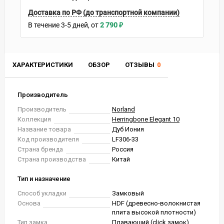
Доставка по РФ (до транспортной компании)
В течение
3-5
дней
2 790
₽
ХАРАКТЕРИСТИКИ
ОБЗОР
ОТЗЫВЫ
0
Производитель
Производитель
Norland
Коллекция
Herringbone Elegant 10
Название товара
Дуб Иония
Код производителя
LF306-33
Страна бренда
Россия
Страна производства
Китай
Тип и назначение
Способ укладки
Замковый
Основа
HDF (древесно-волокнистая
плита высокой плотности)
Тип замка
Плавающий (click замок)