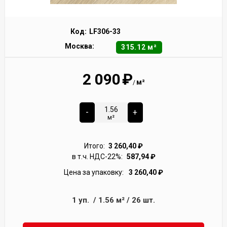
Код:
LF306-33
Москва:
315.12 м²
2 090
₽
м²
/
-
+
м²
Итого:
3 260,40
₽
в т.ч. НДС-22%:
587,94
₽
Цена за упаковку:
3 260,40
₽
1
уп.
/
1.56
м²
/
26
шт.