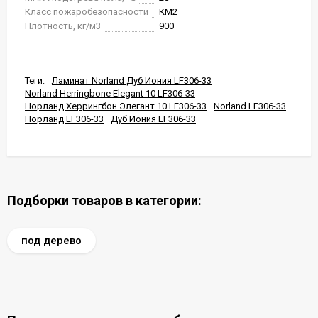
Класс пожаробезопасности
КМ2
Плотность, кг/м3
900
Теги:
Ламинат Norland Дуб Иония LF306-33
Norland Herringbone Elegant 10 LF306-33
Норланд Херрингбон Элегант 10 LF306-33
Norland LF306-33
Норланд LF306-33
Дуб Иония LF306-33
Подборки товаров в категории:
под дерево