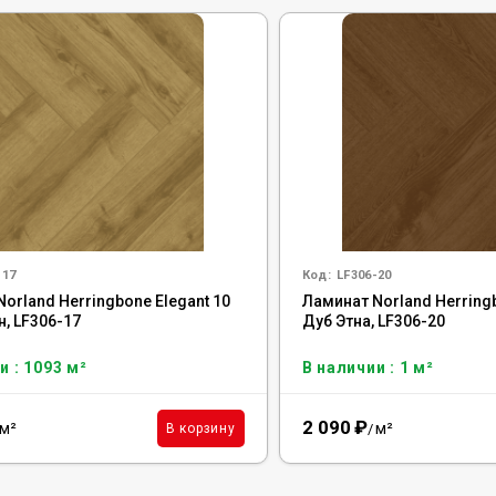
-17
Код:
LF306-20
orland Herringbone Elegant 10
Ламинат Norland Herringb
, LF306-17
Дуб Этна, LF306-20
и : 1093 м²
В наличии : 1 м²
2 090
₽
м²
м²
В корзину
/