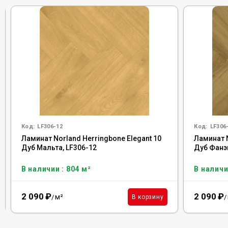
Код:
LF306-12
Код:
LF306
Ламинат Norland Herringbone Elegant 10
Ламинат N
Дуб Мальта, LF306-12
Дуб Фанэн
В наличии : 804 м²
В наличи
2 090
₽
2 090
₽
м²
В корзину
/
/