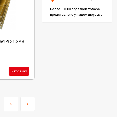
Более 10 000 образцов товара
представлено у нашем шоуруме
Код:
GP01
nyl Pro 1.5 мм
Подложка Alpine Floor Green IXPE 1 мм
В наличии : 10110 м²
230
₽
м²
В корзину
В корзину
/