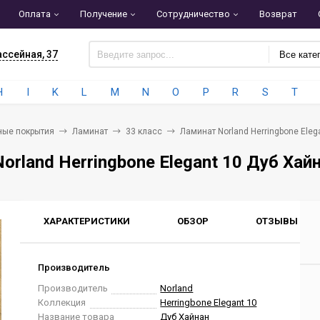
Оплата
Получение
Сотрудничество
Возврат
ассейная, 37
Все кате
H
I
K
L
M
N
O
P
R
S
T
ные покрытия
Ламинат
33 класс
Ламинат Norland Herringbone Eleg
orland Herringbone Elegant 10 Дуб Хай
ХАРАКТЕРИСТИКИ
ОБЗОР
ОТЗЫВЫ
0
Производитель
Производитель
Norland
Коллекция
Herringbone Elegant 10
Название товара
Дуб Хайнан