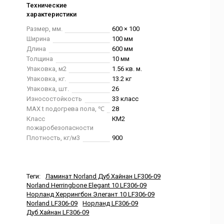
Технические
характеристики
Размер, мм.
600 × 100
Ширина
100 мм
Длина
600 мм
Толщина
10 мм
Упаковка, м2
1.56 кв. м.
Упаковка, кг.
13.2 кг
Упаковка, шт.
26
Износостойкость
33 класс
MAX t подогрева пола, ℃
28
Класс
КМ2
пожаробезопасности
Плотность, кг/м3
900
Теги:
Ламинат Norland Дуб Хайнан LF306-09
Norland Herringbone Elegant 10 LF306-09
Норланд Херрингбон Элегант 10 LF306-09
Norland LF306-09
Норланд LF306-09
Дуб Хайнан LF306-09