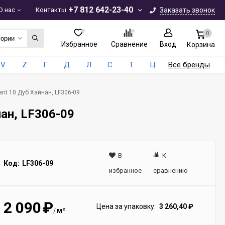
+7 812 642-23-40
О нас
Контакты
Заказать звонок
0
гории
Избранное
Сравнение
Вход
Корзина
V
Z
Г
Д
Л
С
Т
Ц
Все бренды
ant 10 Дуб Хайнан, LF306-09
нан, LF306-09
В
К
Код:
LF306-09
избранное
сравнению
2 090
₽
Цена за упаковку:
3 260,40
₽
м²
/