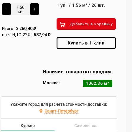
1
уп.
/
1.56
м²
/
26
шт.
-
+
м²
Добавить в корзиину
Итого:
3 260,40
₽
в т.ч. НДС-22%:
587,94
₽
Купить в 1 клик
Наличие товара по городам:
Москва:
1062.36 м²
Укажите город для расчета стоимости доставки:
Санкт-Петербург
Курьер
Самовывоз