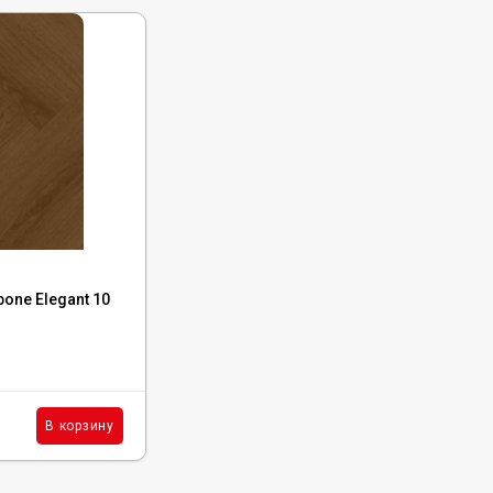
Код:
LF306-31
one Elegant 10
Ламинат Norland Herringbone Elegant 10
Дуб Альба, LF306-31
В наличии : 803 м²
2 090
₽
м²
В корзину
В корзину
/