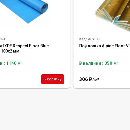
854
Код:
AFVP15
IXPE Respect Floor Blue
Подложка Alpine Floor Vi
1100х2 мм
и : 1140 м²
В наличии : 350 м²
306
₽
²
м²
В корзину
/