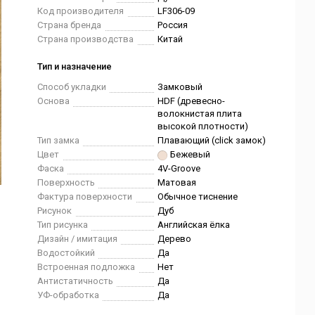
Код производителя
LF306-09
Страна бренда
Россия
Страна производства
Китай
Тип и назначение
Способ укладки
Замковый
Основа
HDF (древесно-
волокнистая плита
высокой плотности)
Тип замка
Плавающий (click замок)
Цвет
Бежевый
Фаска
4V-Groove
Поверхность
Матовая
Фактура поверхности
Обычное тиснение
Рисунок
Дуб
Тип рисунка
Английская ёлка
Дизайн / имитация
Дерево
Водостойкий
Да
Встроенная подложка
Нет
Антистатичность
Да
УФ-обработка
Да