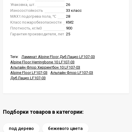
Упаковка, шт.
26
Износостойкость
33 класс
MAX t подогрева пола, ℃
28
Класс пожаробезопасности
КМ2
Плотность, кг/м3
900
Гарантия производителя, лет
25
Теги:
Ламинат Alpine Floor Дуб Лацио LF107-03
Alpine Floor Herringbone 10 LF107-03
Альпайн Флор Херрингбон 10 LF107-03
Alpine Floor LF107-03
Альпайн Флор LF107-03
Дуб Лацио LF107-03
Подборки товаров в категории:
под дерево
бежевого цвета