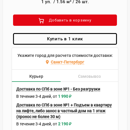
1
уп.
/
1.56
м²
/
26
шт.
Добавить в корзиину
Купить в 1 клик
Укажите город для расчета стоимости доставки:
Санкт-Петербург
Курьер
Самовывоз
Доставка по СПб в зоне №1 - Без разгрузки
В течение
3-4
дней
1 990
₽
Доставка по СПб в зоне №1 + Подъем в квартиру
на лифте, либо занос в частный дом на 1 этаж
(пронос не более 30 м)
В течение
3-4
дней
2 190
₽