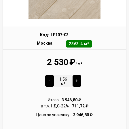
Код:
LF107-03
Москва:
2363.4 м²
2 530
₽
м²
/
-
+
м²
Итого:
3 946,80
₽
в т.ч. НДС-22%:
711,72
₽
Цена за упаковку:
3 946,80
₽