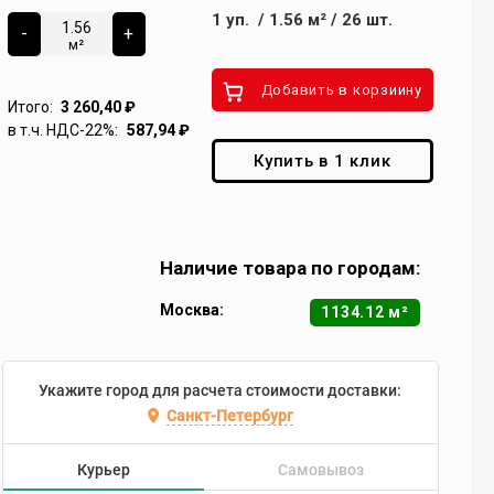
1
уп.
/
1.56
м²
/
26
шт.
-
+
м²
Добавить в корзиину
Итого:
3 260,40
₽
в т.ч. НДС-22%:
587,94
₽
Купить в 1 клик
Наличие товара по городам:
Москва:
1134.12 м²
Укажите город для расчета стоимости доставки:
Санкт-Петербург
Курьер
Самовывоз