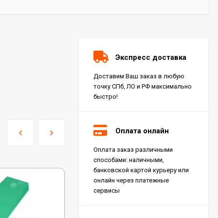
Экспресс доставка
Доставим Ваш заказ в любую
точку СПб, ЛО и РФ максимально
быстро!
Оплата онлайн
Оплата заказ различными
Керамогранит Italon
способами: наличными,
Charme Extra Silver Ret
60x120, 610010001196
банковской картой курьеру или
4 046
₽
м²
/
онлайн через платежные
сервисы
Керамогранит Italon