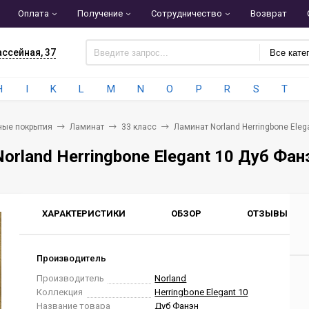
Оплата
Получение
Сотрудничество
Возврат
ассейная, 37
Все кате
H
I
K
L
M
N
O
P
R
S
T
ные покрытия
Ламинат
33 класс
Ламинат Norland Herringbone Eleg
orland Herringbone Elegant 10 Дуб Фан
ХАРАКТЕРИСТИКИ
ОБЗОР
ОТЗЫВЫ
0
Производитель
Производитель
Norland
Коллекция
Herringbone Elegant 10
Название товара
Дуб Фанэн