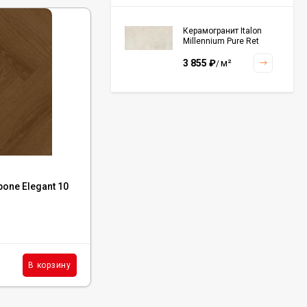
Керамогранит Italon
Millennium Pure Ret
60x120, 610010001456
3 855
₽
м²
/
Керамогранит Italon
Continuum Polar Ret
60x60, 610010002672
3 001
₽
м²
/
Код:
LF306-31
one Elegant 10
Ламинат Norland Herringbone Elegant 10
Дуб Альба, LF306-31
Керамогранит Italon
Continuum Petrol Ret
60x60, 610010002676
В наличии : 803 м²
3 226
₽
м²
/
2 090
₽
м²
В корзину
В корзину
/
Керамогранит Italon
Charme Extra Silver Ret