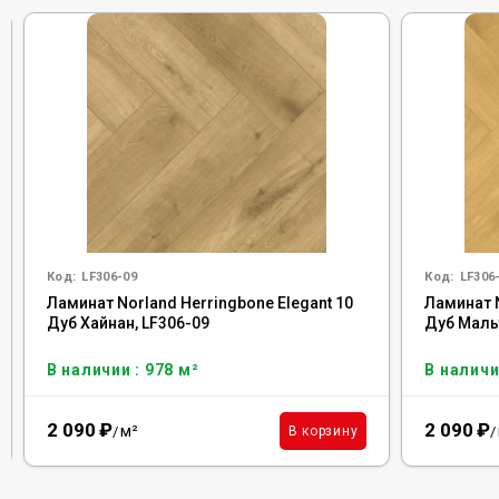
Код:
LF306-09
Код:
LF306
Ламинат Norland Herringbone Elegant 10
Ламинат N
Дуб Хайнан, LF306-09
Дуб Мальт
В наличии : 978 м²
В наличи
2 090
₽
2 090
₽
м²
В корзину
/
/