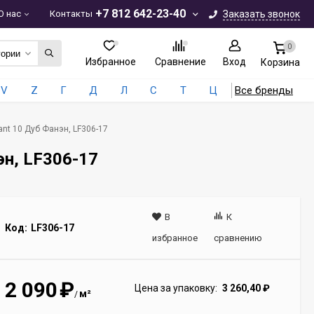
+7 812 642-23-40
О нас
Контакты
Заказать звонок
0
гории
Избранное
Сравнение
Вход
Корзина
V
Z
Г
Д
Л
С
Т
Ц
Все бренды
ant 10 Дуб Фанэн, LF306-17
эн, LF306-17
В
К
Код:
LF306-17
избранное
сравнению
2 090
₽
Цена за упаковку:
3 260,40
₽
м²
/