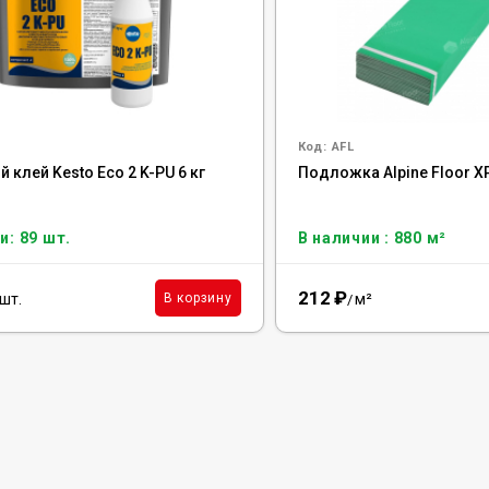
Код:
AFL
 клей Kesto Eco 2 K-PU 6 кг
Подложка Alpine Floor X
и: 89 шт.
В наличии : 880 м²
212
₽
шт.
м²
В корзину
/