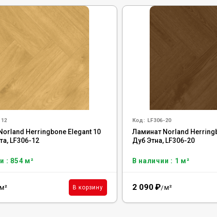
-12
Код:
LF306-20
orland Herringbone Elegant 10
Ламинат Norland Herringb
а, LF306-12
Дуб Этна, LF306-20
и : 854 м²
В наличии : 1 м²
2 090
₽
м²
м²
В корзину
/