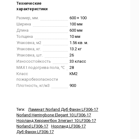
Технические
характеристики
Размер, мм.
600 × 100
Ширина
100 мм
Длина
600 мм
Толщина
10 мм
Упаковка, м2
1.56 кв. м.
Упаковка, кг.
13.2 кг
Упаковка, шт.
26
Износостойкость
33 класс
MAX t подогрева пола, ℃
28
Класс
КМ2
пожаробезопасности
Плотность, кг/м3
900
Теги:
Ламинат Norland Дуб Фанэн LF306-17
Norland Herringbone Elegant 10 LF306-17
Норланд Херрингбон Элегант 10 LF306-17
Norland LF306-17
Норланд LF306-17
Дуб Фанэн LF306-17