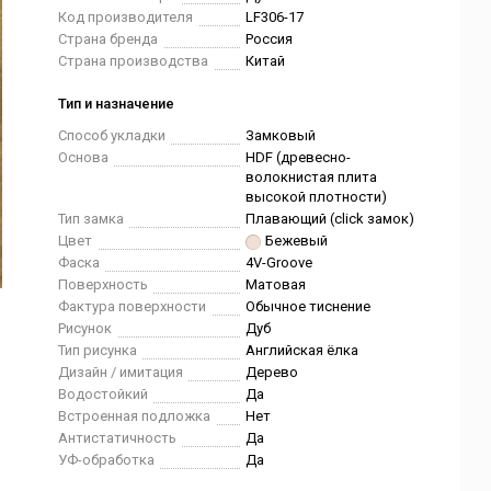
Код производителя
LF306-17
Страна бренда
Россия
Страна производства
Китай
Тип и назначение
Способ укладки
Замковый
Основа
HDF (древесно-
волокнистая плита
высокой плотности)
Тип замка
Плавающий (click замок)
Цвет
Бежевый
Фаска
4V-Groove
Поверхность
Матовая
Фактура поверхности
Обычное тиснение
Рисунок
Дуб
Тип рисунка
Английская ёлка
Дизайн / имитация
Дерево
Водостойкий
Да
Встроенная подложка
Нет
Антистатичность
Да
УФ-обработка
Да