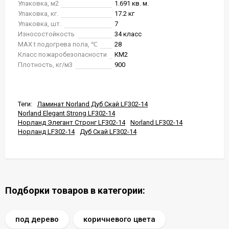
Упаковка, м2
1.691 кв. м.
Упаковка, кг.
17.2 кг
Упаковка, шт.
7
Износостойкость
34 класс
MAX t подогрева пола, ℃
28
Класс пожаробезопасности
КМ2
Плотность, кг/м3
900
Теги:
Ламинат Norland Дуб Скай LF302-14
Norland Elegant Strong LF302-14
Норланд Элегант Стронг LF302-14
Norland LF302-14
Норланд LF302-14
Дуб Скай LF302-14
Подборки товаров в категории:
под дерево
коричневого цвета