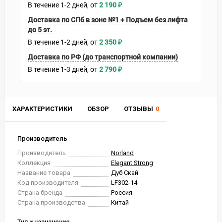
В течение
1-2
дней
2 190
₽
Доставка по СПб в зоне №1 + Подъем без лифта
до 5 эт.
В течение
1-2
дней
2 350
₽
Доставка по РФ (до транспортной компании)
В течение
1-3
дней
2 790
₽
ХАРАКТЕРИСТИКИ
ОБЗОР
ОТЗЫВЫ
0
Производитель
Производитель
Norland
Коллекция
Elegant Strong
Название товара
Дуб Скай
Код производителя
LF302-14
Страна бренда
Россия
Страна производства
Китай
Тип и назначение