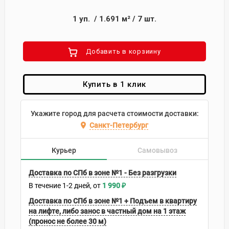
1
уп.
/
1.691
м²
/
7
шт.
Добавить в корзиину
Купить в 1 клик
Укажите город для расчета стоимости доставки:
Санкт-Петербург
Курьер
Самовывоз
Доставка по СПб в зоне №1 - Без разгрузки
В течение
1-2
дней
1 990
₽
Доставка по СПб в зоне №1 + Подъем в квартиру
на лифте, либо занос в частный дом на 1 этаж
(пронос не более 30 м)