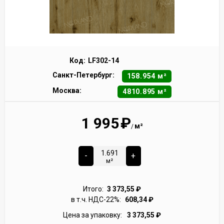
Код:
LF302-14
Санкт-Петербург:
158.954 м²
Москва:
4810.895 м²
1 995
₽
м²
/
-
+
м²
Итого:
3 373,55
₽
в т.ч. НДС-22%:
608,34
₽
Цена за упаковку:
3 373,55
₽