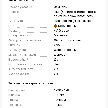
Способ укладки
Замковый
Основа
HDF (древесно-волокнистая
плита высокой плотности)
Тип замка
Плавающий (click замок)
Цвет
Коричневый
Фаска
4V-Groove
Поверхность
Матовая
Фактура поверхности
Обычное тиснение
Рисунок
Дуб
Тип рисунка
Однополосный
Дизайн / имитация
Дерево
Водостойкий
Да
Встроенная подложка
Нет
Антистатичность
Да
УФ-обработка
Да
Технические характеристики
Размер, мм.
1220 × 198
Ширина
198 мм
Длина
1220 мм
Толщина
12 мм