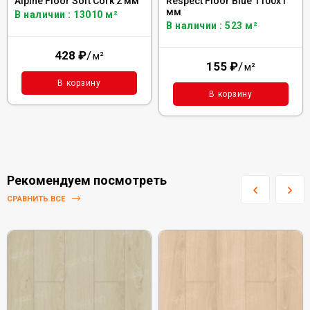
Alpine Floor Soft Cork 2 мм
Respect Floor Blue 1100х1
мм
В наличии : 13010 м²
В наличии : 523 м²
428
₽
/
м²
155
₽
/
м²
В корзину
В корзину
Рекомендуем посмотреть
СРАВНИТЬ ВСЕ