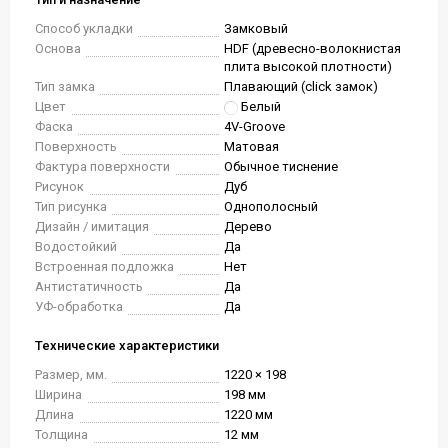
Способ укладки
Замковый
Основа
HDF (древесно-волокнистая
плита высокой плотности)
Тип замка
Плавающий (click замок)
Цвет
Белый
Фаска
4V-Groove
Поверхность
Матовая
Фактура поверхности
Обычное тиснение
Рисунок
Дуб
Тип рисунка
Однополосный
Дизайн / имитация
Дерево
Водостойкий
Да
Встроенная подложка
Нет
Антистатичность
Да
УФ-обработка
Да
Технические характеристики
Размер, мм.
1220 × 198
Ширина
198 мм
Длина
1220 мм
Толщина
12 мм