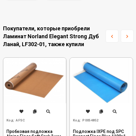
Покупатели, которые приобрели
Ламинат Norland Elegant Strong Дуб
Ланай, LF302-01, также купили
Код:
AFSC
Код:
Р0054852
Пробковая подложка
Подложка IXPE под SPC