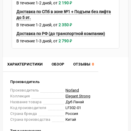
В течение
1-2
дней
2 190
₽
Доставка по СПб в зоне №1 + Подъем без лифта
до 5 эт.
В течение
1-2
дней
2 350
₽
Доставка по РФ (до транспортной компании)
В течение
1-3
дней
2 790
₽
ХАРАКТЕРИСТИКИ
ОБЗОР
ОТЗЫВЫ
0
Производитель
Производитель
Norland
Коллекция
Elegant Strong
Название товара
Дуб Ланай
Код производителя
LF302-01
Страна бренда
Россия
Страна производства
Китай
Тип и назначение