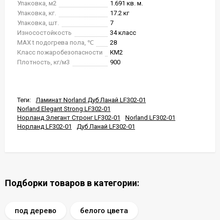
Упаковка, м2
1.691 кв. м.
Упаковка, кг.
17.2 кг
Упаковка, шт.
7
Износостойкость
34 класс
MAX t подогрева пола, ℃
28
Класс пожаробезопасности
КМ2
Плотность, кг/м3
900
Теги:
Ламинат Norland Дуб Ланай LF302-01
Norland Elegant Strong LF302-01
Норланд Элегант Стронг LF302-01
Norland LF302-01
Норланд LF302-01
Дуб Ланай LF302-01
Подборки товаров в категории:
под дерево
белого цвета