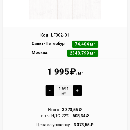
Код:
LF302-01
Санкт-Петербург:
74.404 м²
Москва:
2348.799 м²
1 995
₽
м²
/
-
+
м²
Итого:
3 373,55
₽
в т.ч. НДС-22%:
608,34
₽
Цена за упаковку:
3 373,55
₽