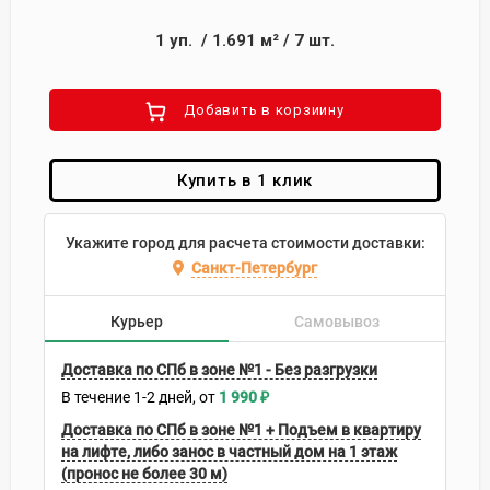
1
уп.
/
1.691
м²
/
7
шт.
Добавить в корзиину
Купить в 1 клик
Укажите город для расчета стоимости доставки:
Санкт-Петербург
Курьер
Самовывоз
Доставка по СПб в зоне №1 - Без разгрузки
В течение
1-2
дней
1 990
₽
Доставка по СПб в зоне №1 + Подъем в квартиру
на лифте, либо занос в частный дом на 1 этаж
(пронос не более 30 м)