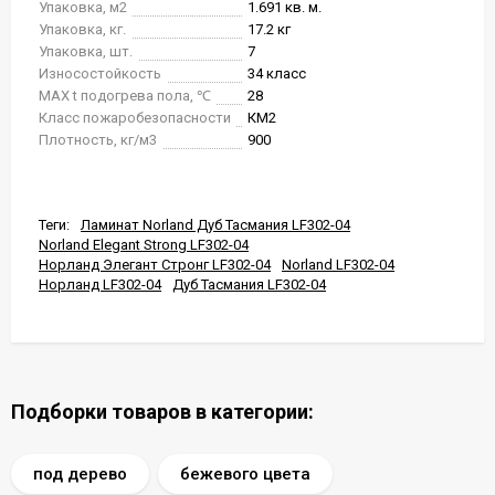
Упаковка, м2
1.691 кв. м.
Упаковка, кг.
17.2 кг
Упаковка, шт.
7
Износостойкость
34 класс
MAX t подогрева пола, ℃
28
Класс пожаробезопасности
КМ2
Плотность, кг/м3
900
Теги:
Ламинат Norland Дуб Тасмания LF302-04
Norland Elegant Strong LF302-04
Норланд Элегант Стронг LF302-04
Norland LF302-04
Норланд LF302-04
Дуб Тасмания LF302-04
Подборки товаров в категории:
под дерево
бежевого цвета