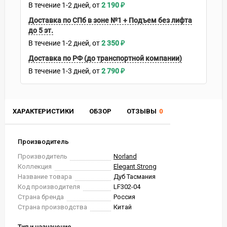
В течение
1-2
дней
2 190
₽
Доставка по СПб в зоне №1 + Подъем без лифта
до 5 эт.
В течение
1-2
дней
2 350
₽
Доставка по РФ (до транспортной компании)
В течение
1-3
дней
2 790
₽
ХАРАКТЕРИСТИКИ
ОБЗОР
ОТЗЫВЫ
0
Производитель
Производитель
Norland
Коллекция
Elegant Strong
Название товара
Дуб Тасмания
Код производителя
LF302-04
Страна бренда
Россия
Страна производства
Китай
Тип и назначение