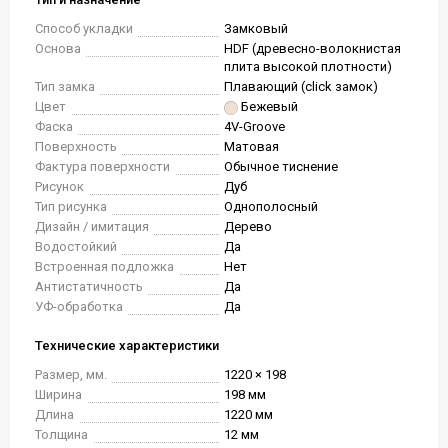
Способ укладки
Замковый
Основа
HDF (древесно-волокнистая
плита высокой плотности)
Тип замка
Плавающий (click замок)
Цвет
Бежевый
Фаска
4V-Groove
Поверхность
Матовая
Фактура поверхности
Обычное тиснение
Рисунок
Дуб
Тип рисунка
Однополосный
Дизайн / имитация
Дерево
Водостойкий
Да
Встроенная подложка
Нет
Антистатичность
Да
УФ-обработка
Да
Технические характеристики
Размер, мм.
1220 × 198
Ширина
198 мм
Длина
1220 мм
Толщина
12 мм