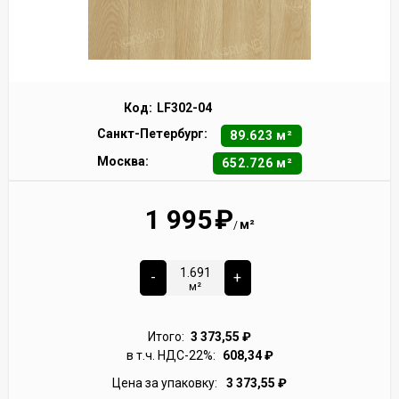
Код:
LF302-04
Санкт-Петербург:
89.623 м²
Москва:
652.726 м²
1 995
₽
м²
/
-
+
м²
Итого:
3 373,55
₽
в т.ч. НДС-22%:
608,34
₽
Цена за упаковку:
3 373,55
₽