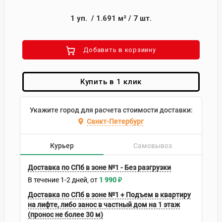
1
уп.
/
1.691
м²
/
7
шт.
Добавить в корзиину
Купить в 1 клик
Укажите город для расчета стоимости доставки:
Санкт-Петербург
Курьер
Самовывоз
Доставка по СПб в зоне №1 - Без разгрузки
В течение
1-2
дней
1 990
₽
Доставка по СПб в зоне №1 + Подъем в квартиру
на лифте, либо занос в частный дом на 1 этаж
(пронос не более 30 м)