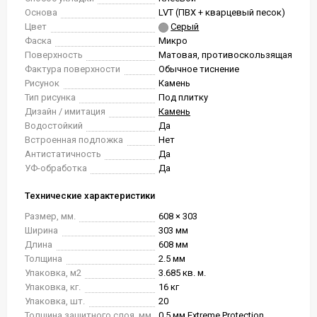
Основа
LVT (ПВХ + кварцевый песок)
Цвет
Серый
Фаска
Микро
Поверхность
Матовая, противоскользящая
Фактура поверхности
Обычное тиснение
Рисунок
Камень
Тип рисунка
Под плитку
Дизайн / имитация
Камень
Водостойкий
Да
Встроенная подложка
Нет
Антистатичность
Да
УФ-обработка
Да
Технические характеристики
Размер, мм.
608 × 303
Ширина
303 мм
Длина
608 мм
Толщина
2.5 мм
Упаковка, м2
3.685 кв. м.
Упаковка, кг.
16 кг
Упаковка, шт.
20
Толщина защитного слоя, мм
0.5 мм Extreme Protection