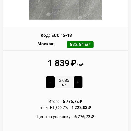
Код:
ECO 15-18
Москва:
832.81 м²
1 839
₽
м²
/
-
+
м²
Итого:
6 776,72
₽
в т.ч. НДС-22%:
1 222,03
₽
Цена за упаковку:
6 776,72
₽