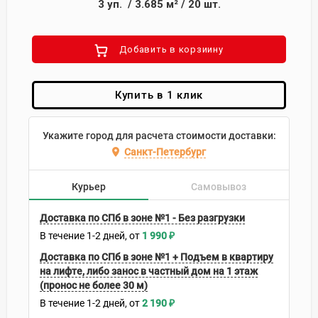
3
уп.
/
3.685
м²
/
20
шт.
Добавить в корзиину
Купить в 1 клик
Укажите город для расчета стоимости доставки:
Санкт-Петербург
Курьер
Самовывоз
Доставка по СПб в зоне №1 - Без разгрузки
В течение
1-2
дней
1 990
₽
Доставка по СПб в зоне №1 + Подъем в квартиру
на лифте, либо занос в частный дом на 1 этаж
(пронос не более 30 м)
В течение
1-2
дней
2 190
₽