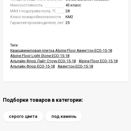
Износостойкость
43 класс
MAX t подогрева пола, ℃
28
Класс пожаробезопасности
КМ2
Гарантия производителя, лет
25
Теги:
Кварцвиниловая плитка Alpine Floor Авенгтон ECO-15-18
Alpine Floor Light Stone ECO-15-18
Альпайн Флор Лайт Стоун ECO-15-18
Alpine Floor ECO-15-18
Альпайн Флор ECO-15-18
Авенгтон ECO-15-18
Подборки товаров в категории:
серого цвета
под камень