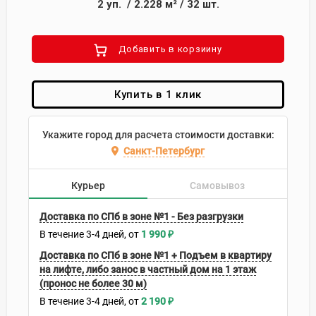
2
уп.
/
2.228
м²
/
32
шт.
Добавить в корзиину
Купить в 1 клик
Укажите город для расчета стоимости доставки:
Санкт-Петербург
Курьер
Самовывоз
Доставка по СПб в зоне №1 - Без разгрузки
В течение
3-4
дней
1 990
₽
Доставка по СПб в зоне №1 + Подъем в квартиру
на лифте, либо занос в частный дом на 1 этаж
(пронос не более 30 м)
В течение
3-4
дней
2 190
₽