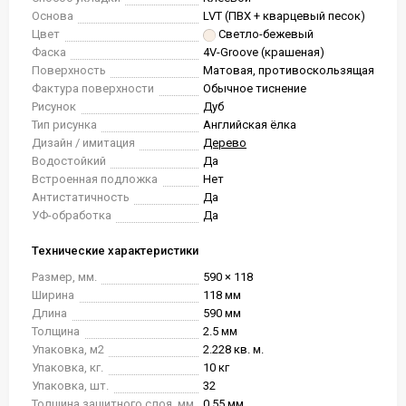
Основа
LVT (ПВХ + кварцевый песок)
Цвет
Светло-бежевый
Фаска
4V-Groove (крашеная)
Поверхность
Матовая, противоскользящая
Фактура поверхности
Обычное тиснение
Рисунок
Дуб
Тип рисунка
Английская ёлка
Дизайн / имитация
Дерево
Водостойкий
Да
Встроенная подложка
Нет
Антистатичность
Да
УФ-обработка
Да
Технические характеристики
Размер, мм.
590 × 118
Ширина
118 мм
Длина
590 мм
Толщина
2.5 мм
Упаковка, м2
2.228 кв. м.
Упаковка, кг.
10 кг
Упаковка, шт.
32
Толщина защитного слоя, мм
0.55 мм