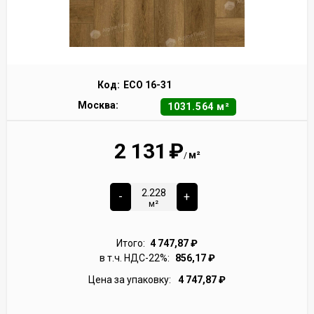
Код:
ECO 16-31
Москва:
1031.564 м²
2 131
₽
м²
/
-
+
м²
Итого:
4 747,87
₽
в т.ч. НДС-22%:
856,17
₽
Цена за упаковку:
4 747,87
₽