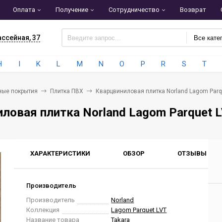
Оплата
Получение
Сотрудничество
Возврат
ассейная, 37
Все кате
H
I
K
L
M
N
O
P
R
S
T
ные покрытия
Плитка ПВХ
Кварцвиниловая плитка Norland Lagom Parqu
ловая плитка Norland Lagom Parquet L
ХАРАКТЕРИСТИКИ
ОБЗОР
ОТЗЫВЫ
0
Производитель
Производитель
Norland
Коллекция
Lagom Parquet LVT
Название товара
Takara