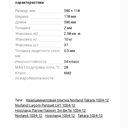
характеристики
Размер, мм.
590 × 118
Ширина
118 мм
Длина
590 мм
Толщина
2 мм
Упаковка, м2
2.58 кв. м.
Упаковка, кг.
10 кг
Упаковка, шт.
37
Толщина защитного слоя,
0.3 мм
мм
Износостойкость
34 класс
MAX t подогрева пола, ℃
28
Класс
КМ2
пожаробезопасности
Теги:
Кварцвиниловая плитка Norland Takara 1034-12
Norland Lagom Parquet LVT 1034-12
Норланд Лагом Паркет Эл Ви Ти 1034-12
Norland 1034-12
Норланд 1034-12
Takara 1034-12