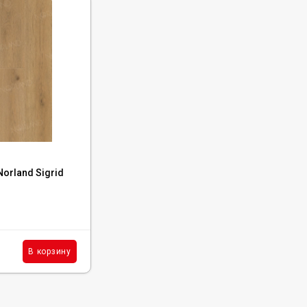
Код:
1003-3
orland Sigrid
Кварцвиниловая плитка Norland Sigrid
LVT Dor, 1003-3
В наличии : 1244 м²
1 425
₽
м²
В корзину
В корзину
/