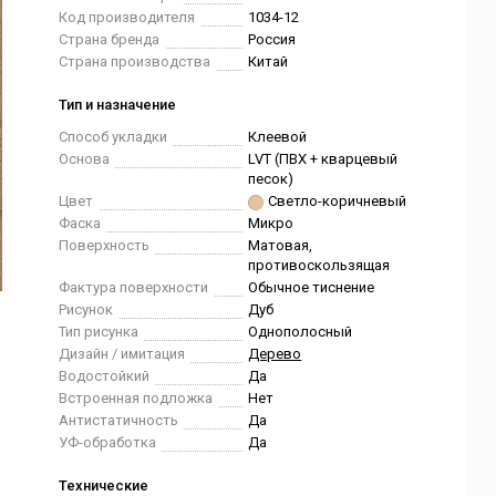
Код производителя
1034-12
Страна бренда
Россия
Страна производства
Китай
Тип и назначение
Способ укладки
Клеевой
Основа
LVT (ПВХ + кварцевый
песок)
Цвет
Светло-коричневый
Фаска
Микро
Поверхность
Матовая,
противоскользящая
Фактура поверхности
Обычное тиснение
Рисунок
Дуб
Тип рисунка
Однополосный
Дизайн / имитация
Дерево
Водостойкий
Да
Встроенная подложка
Нет
Антистатичность
Да
УФ-обработка
Да
Технические