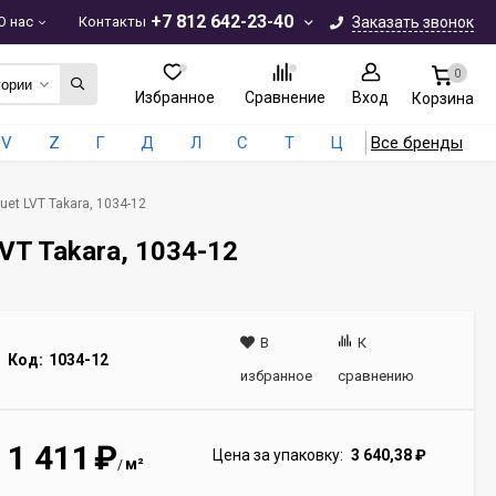
+7 812 642-23-40
О нас
Контакты
Заказать звонок
0
гории
Избранное
Сравнение
Вход
Корзина
V
Z
Г
Д
Л
С
Т
Ц
Все бренды
et LVT Takara, 1034-12
VT Takara, 1034-12
В
К
Код:
1034-12
избранное
сравнению
1 411
₽
Цена за упаковку:
3 640,38
₽
м²
/