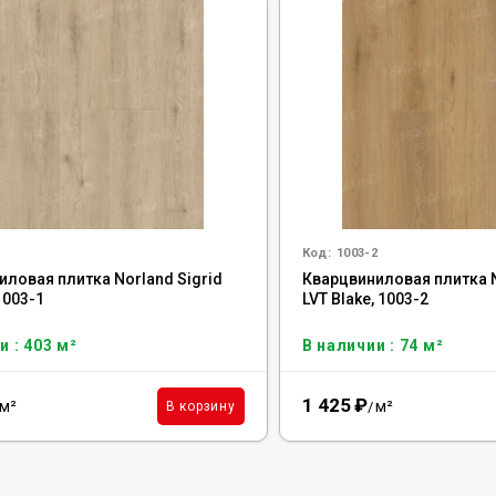
1
Код:
1003-2
иловая плитка Norland Sigrid
Кварцвиниловая плитка N
 1003-1
LVT Blake, 1003-2
и : 403 м²
В наличии : 74 м²
1 425
₽
м²
м²
В корзину
/