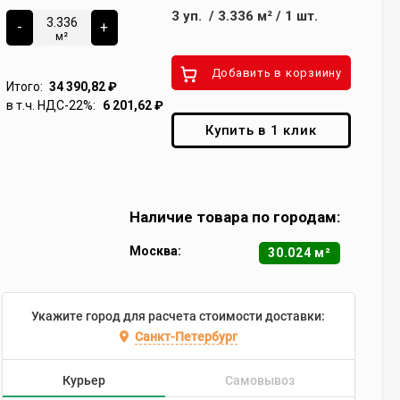
3
уп.
/
3.336
м²
/
1
шт.
-
+
м²
Добавить в корзиину
Итого:
34 390,82
₽
в т.ч. НДС-22%:
6 201,62
₽
Купить в 1 клик
Наличие товара по городам:
Москва:
30.024 м²
Укажите город для расчета стоимости доставки:
Санкт-Петербург
Курьер
Самовывоз