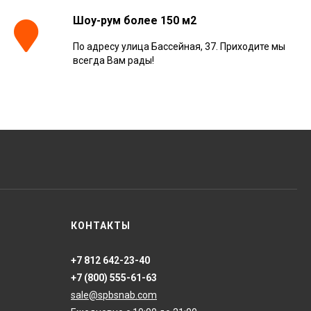
Шоу-рум более 150 м2
По адресу улица Бассейная, 37. Приходите мы
Керамогранит
всегда Вам рады!
Kerranova Alleya Dark
Brown 20x120, K-
2104/SR/200x1200x11
3 110
₽
м²
/
Керамогранит
ONLYGRES Cement
COG501 60x60x20
противоскольз. рект.
4 130
₽
м²
/
(0.72 м2)
Керамогранит Atlas
КОНТАКТЫ
Concorde Russia Rive
Dolce Riva Rettificato
20x120, 610010002297
4 008
₽
м²
/
+7 812 642-23-40
+7 (800) 555-61-63
sale@spbsnab.com