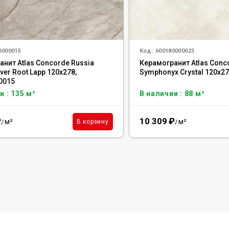
0000015
Код:
600180000023
нит Atlas Concorde Russia
Керамогранит Atlas Conc
lver Root Lapp 120x278,
Symphonyx Crystal 120x2
0015
и : 135 м²
В наличии : 88 м²
₽
10 309
₽
м²
м²
В корзину
/
/