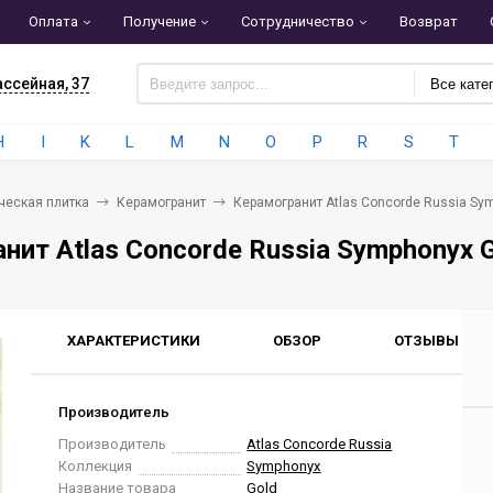
Оплата
Получение
Сотрудничество
Возврат
ассейная, 37
Все кате
H
I
K
L
M
N
O
P
R
S
T
ческая плитка
Керамогранит
Керамогранит Atlas Concorde Russia Sy
нит Atlas Concorde Russia Symphonyx 
ХАРАКТЕРИСТИКИ
ОБЗОР
ОТЗЫВЫ
0
Производитель
Производитель
Atlas Concorde Russia
Коллекция
Symphonyx
Название товара
Gold