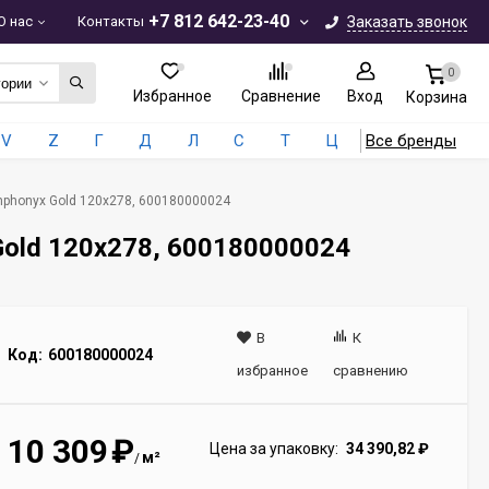
+7 812 642-23-40
О нас
Контакты
Заказать звонок
0
гории
Избранное
Сравнение
Вход
Корзина
V
Z
Г
Д
Л
С
Т
Ц
Все бренды
mphonyx Gold 120x278, 600180000024
Gold 120x278, 600180000024
В
К
Код:
600180000024
избранное
сравнению
10 309
₽
Цена за упаковку:
34 390,82
₽
м²
/