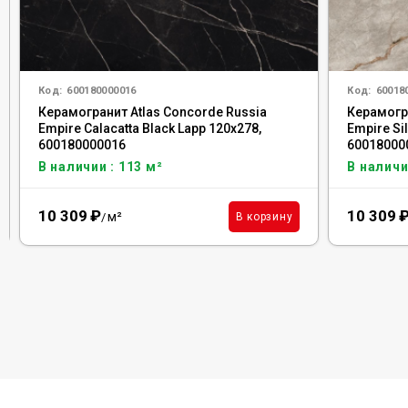
Код:
600180000016
Код:
60018
Керамогранит Atlas Concorde Russia
Керамогра
Empire Calacatta Black Lapp 120x278,
Empire Si
600180000016
60018000
В наличии : 113 м²
В наличи
10 309
₽
10 309
м²
В корзину
/