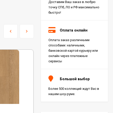
Доставим Ваш заказ в любую
точку СПб, ЛО и РФ максимально
быстро!
Оплата онлайн
Оплата заказ различными
Керамогранит Italon
способами: наличными,
Charme Extra Silver Ret
60x120, 610010001196
банковской картой курьеру или
4 046
₽
м²
/
онлайн через платежные
сервисы
Керамогранит Italon
Charme Evo Imperiale
Большой выбор
Ret 60x120,
610010001413
4 025
₽
м²
/
Более 500 коллекций ждут Вас в
нашем шоу-руме.
Керамогранит
Kerranova Alleya Dark
Код:
ECO 25-2
Brown 20x120, K-