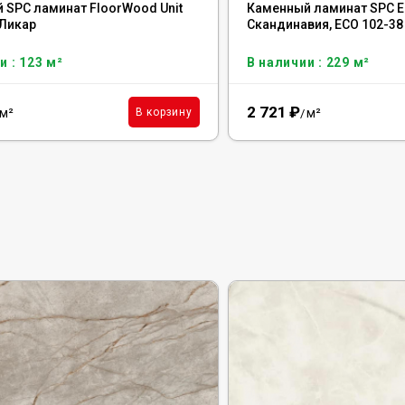
 SPC ламинат FloorWood Unit
Каменный ламинат SPC E
 Ликар
Скандинавия, ECO 102-38
и : 123 м²
В наличии : 229 м²
2 721
₽
м²
м²
В корзину
/