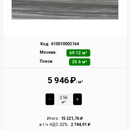
Код:
610010002164
Москва:
69.12 м²
Псков:
25.6 м²
5 946
₽
м²
/
-
+
м²
Итого:
15 221,76
₽
в т.ч. НДС-22%:
2 744,91
₽