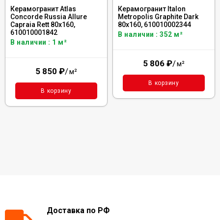
Керамогранит Atlas
Керамогранит Italon
Concorde Russia Allure
Metropolis Graphite Dark
Capraia Rett 80x160,
80x160, 610010002344
610010001842
В наличии : 352 м²
В наличии : 1 м²
5 806
₽
/
м²
5 850
₽
/
м²
В корзину
В корзину
Доставка по РФ