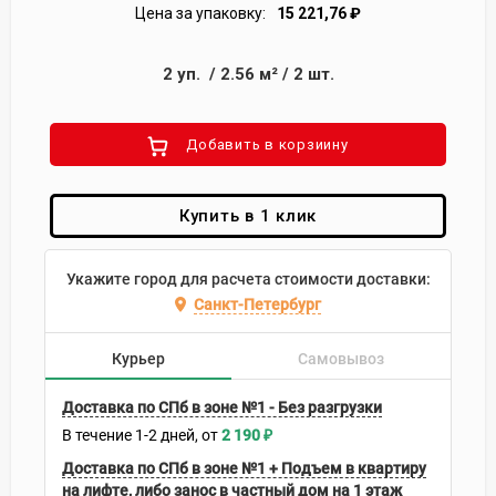
Цена за упаковку:
15 221,76
₽
2
уп.
/
2.56
м²
/
2
шт.
Добавить в корзиину
Купить в 1 клик
Укажите город для расчета стоимости доставки:
Санкт-Петербург
Курьер
Самовывоз
Доставка по СПб в зоне №1 - Без разгрузки
В течение
1-2
дней
2 190
₽
Доставка по СПб в зоне №1 + Подъем в квартиру
на лифте, либо занос в частный дом на 1 этаж