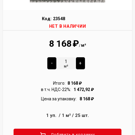
Код:
23548
НЕТ В НАЛИЧИИ
8 168
₽
м²
/
-
+
м²
Итого:
8 168
₽
в т.ч. НДС-22%:
1 472,92
₽
Цена за упаковку:
8 168
₽
1
уп.
/
1
м²
/
25
шт.
Добавить в корзиину