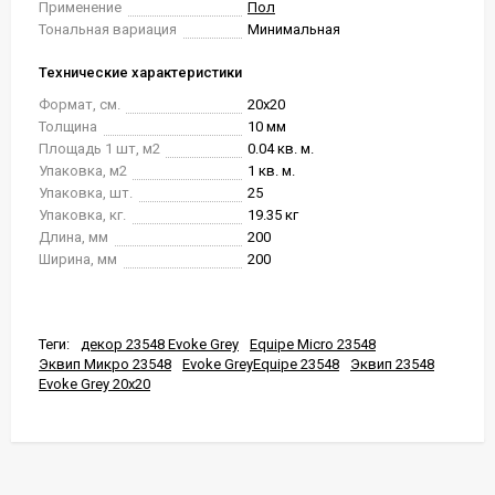
Применение
Пол
Тональная вариация
Минимальная
Технические характеристики
Формат, см.
20x20
Толщина
10 мм
Площадь 1 шт, м2
0.04 кв. м.
Упаковка, м2
1 кв. м.
Упаковка, шт.
25
Упаковка, кг.
19.35 кг
Длина, мм
200
Ширина, мм
200
Теги:
декор 23548 Evoke Grey
Equipe Micro 23548
Эквип Микро 23548
Evoke GreyEquipe 23548
Эквип 23548
Evoke Grey 20x20