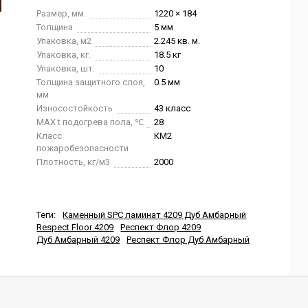
Размер, мм.
1220 × 184
Толщина
5 мм
Упаковка, м2
2.245 кв. м.
Упаковка, кг.
18.5 кг
Упаковка, шт.
10
Толщина защитного слоя,
0.5 мм
мм
Износостойкость
43 класс
MAX t подогрева пола, ℃
28
Класс
КМ2
пожаробезопасности
Плотность, кг/м3
2000
Теги:
Каменный SPC ламинат 4209 Дуб Амбарный
Respect Floor 4209
Респект Флор 4209
Дуб Амбарный 4209
Респект Флор Дуб Амбарный