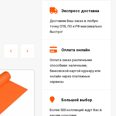
Экспресс доставка
Доставим Ваш заказ в любую
точку СПб, ЛО и РФ максимально
быстро!
Оплата онлайн
Оплата заказ различными
Керамогранит Italon
способами: наличными,
Charme Extra Silver Ret
60x120, 610010001196
банковской картой курьеру или
4 046
₽
м²
/
онлайн через платежные
сервисы
Керамогранит Italon
Charme Evo Imperiale
Большой выбор
Ret 60x120,
610010001413
4 025
₽
м²
/
Более 500 коллекций ждут Вас в
нашем шоу-руме.