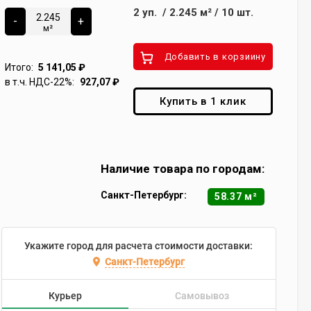
2
уп.
/
2.245
м²
/
10
шт.
-
+
м²
Добавить в корзиину
Итого:
5 141,05
₽
в т.ч. НДС-22%:
927,07
₽
Купить в 1 клик
Наличие товара по городам:
Санкт-Петербург:
58.37 м²
Укажите город для расчета стоимости доставки:
Санкт-Петербург
Курьер
Самовывоз