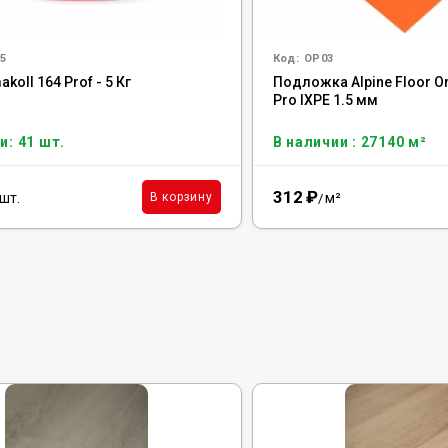
5
Код:
OP03
koll 164 Prof - 5 Кг
Подложка Alpine Floor O
Pro IXPE 1.5 мм
и: 41 шт.
В наличии : 27140 м²
312
₽
шт.
м²
В корзину
/