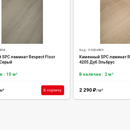
858
Код:
Р0054859
 SPC ламинат Respect Floor
Каменный SPC ламинат Re
 Серый
4205 Дуб Эльбрус
и : 10 м²
В наличии : 2 м²
2 290
₽
м²
м²
В корзину
/