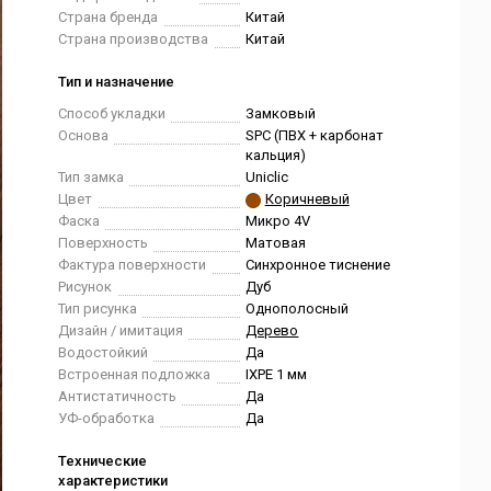
Страна бренда
Китай
Страна производства
Китай
Тип и назначение
Способ укладки
Замковый
Основа
SPC (ПВХ + карбонат
кальция)
Тип замка
Uniclic
Цвет
Коричневый
Фаска
Микро 4V
Поверхность
Матовая
Фактура поверхности
Синхронное тиснение
Рисунок
Дуб
Тип рисунка
Однополосный
Дизайн / имитация
Дерево
Водостойкий
Да
Встроенная подложка
IXPE 1 мм
Антистатичность
Да
УФ-обработка
Да
Технические
характеристики