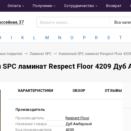
Оплата
Получение
Сотрудничество
Возврат
ассейная, 37
Все кате
H
I
K
L
M
N
O
P
R
S
T
ные покрытия
Ламинат SPC
Каменный SPC ламинат Respect Floor 420
SPC ламинат Respect Floor 4209 Дуб
ХАРАКТЕРИСТИКИ
ОБЗОР
ОТЗЫВЫ
0
Производитель
Производитель
Respect Floor
Название товара
Дуб Амбарный
Код производителя
4209