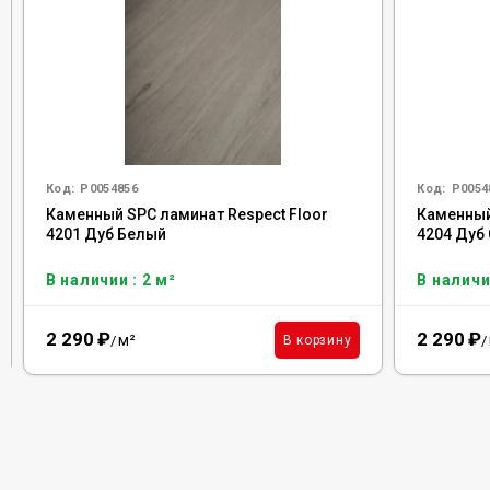
Код:
Р0054856
Код:
Р0054
Каменный SPC ламинат Respect Floor
Каменный
4201 Дуб Белый
4204 Дуб
В наличии : 2 м²
В наличи
2 290
₽
2 290
₽
м²
В корзину
/
/