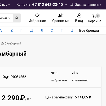
+7 812 642-23-40
О нас
Контакты
Заказать звонок
0
гории
Избранное
Сравнение
Вход
Корзина
V
Z
Г
Д
Л
С
Т
Ц
Все бренды
9 Дуб Амбарный
 Амбарный
В
К
Код:
Р0054862
избранное
сравнению
2 290
₽
Цена за упаковку:
5 141,05
₽
м²
/