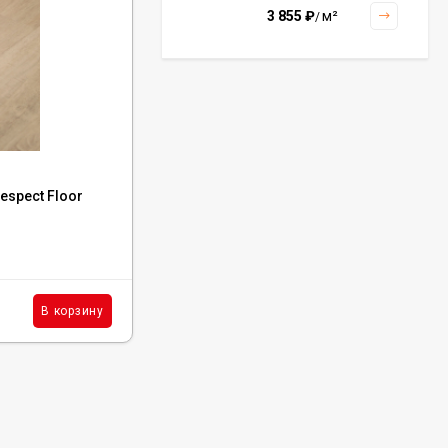
3 855
₽
м²
/
Керамогранит Italon
Continuum Polar Ret
60x60, 610010002672
3 001
₽
м²
/
Код:
Р0054860
spect Floor
Каменный SPC ламинат Respect Floor
4206 Дуб Имперский
Керамогранит Italon
Continuum Petrol Ret
60x60, 610010002676
В наличии : 17 м²
3 226
₽
м²
/
2 290
₽
м²
В корзину
В корзину
/
Керамогранит Italon
Charme Extra Silver Ret
60x120, 610010001196
4 046
₽
м²
/