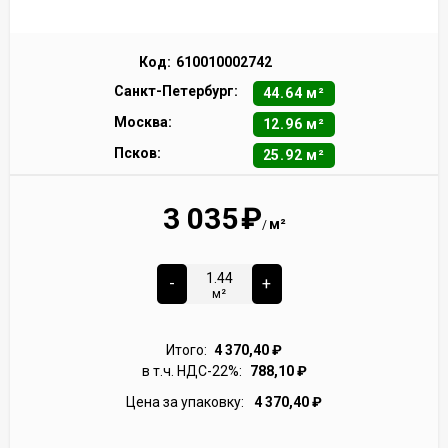
Код:
610010002742
Санкт-Петербург:
44.64 м²
Москва:
12.96 м²
Псков:
25.92 м²
3 035
₽
м²
/
-
+
м²
Итого:
4 370,40
₽
в т.ч. НДС-22%:
788,10
₽
Цена за упаковку:
4 370,40
₽