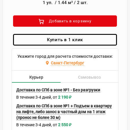
1
уп.
/
1.44
м²
/
2
шт.
Добавить в корзиину
Купить в 1 клик
Укажите город для расчета стоимости доставки:
Санкт-Петербург
Курьер
Самовывоз
Доставка по СПб в зоне №1 - Без разгрузки
В течение
3-4
дней
2 190
₽
Доставка по СПб в зоне №1 + Подъем в квартиру
на лифте, либо занос в частный дом на 1 этаж
(пронос не более 30 м)
В течение
3-4
дней
2 550
₽