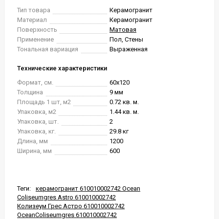
Тип товара
Керамогранит
Материал
Керамогранит
Поверхность
Матовая
Применение
Пол, Стены
Тональная вариация
Выраженная
Технические характеристики
Формат, см.
60x120
Толщина
9 мм
Площадь 1 шт, м2
0.72 кв. м.
Упаковка, м2
1.44 кв. м.
Упаковка, шт.
2
Упаковка, кг.
29.8 кг
Длина, мм
1200
Ширина, мм
600
Теги:
керамогранит 610010002742 Ocean
Coliseumgres Astro 610010002742
Колизеум Грес Астро 610010002742
OceanColiseumgres 610010002742